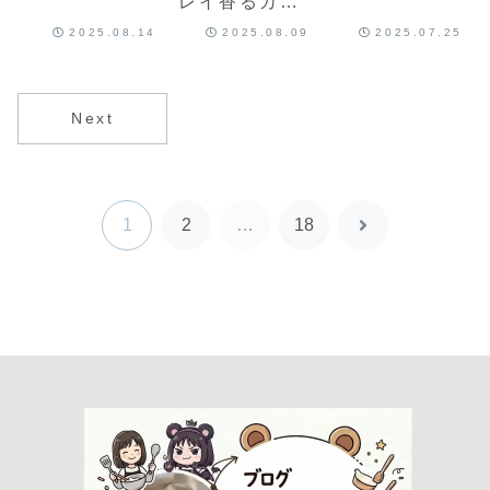
レイ香るカリ
ースで簡単♡
クザクとふん
ッとふんわり
ゼラチンな
わりしっとり
2025.08.14
2025.08.09
2025.07.25
スコーン♡簡
し！よーく冷
食感がクセに
単スコーンレ
えたレアチー
なる♡簡単マ
シピだよ！
ズのレシピだ
フィンレシピ
よ！
だよ！
Next
1
2
…
18
次
へ