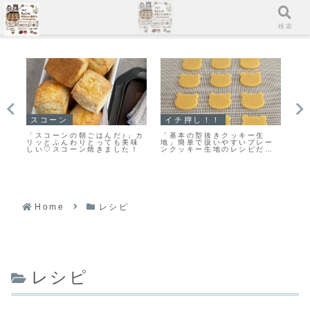
メニュー
検索
スコーン
イチ押し！！
イ
改
「スコーンの朝ごはんだ♪」カ
「基本の型抜きクッキー生
「
ま
リッとふんわりとっても美味
地」簡単で扱いやすいプレー
バ
シ
しい♡スコーン焼きました！
ンクッキー生地のレシピだ
し
よ！
Home
レシピ
レシピ