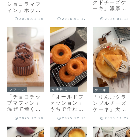
クドチーズケ
くりかわいい
ショコラマフ
ーキ」濃厚な
ハートのクッ
ィン」ホット
めらか！厚み
キー♡バレン
ケーキミック
2026.01.28
2026.01.17
2026.01.13
のあるベイク
タインにぴっ
スと板チョコ
ドチーズケー
たりなチョコ
で作るリッチ
キのレシピだ
クッキーのレ
なマフィンレ
よ！
シピだよ！
シピだよ！
イチ押し！！
マフィン
ケーキ
「オールドフ
「チョコチッ
「りんごクラ
ァッション」
プマフィン」
ンブルチーズ
うちで作れる
混ぜて焼くだ
ケーキ」大き
カリカリしっ
け！ふんわり
めりんごがた
2025.12.28
2025.12.14
2025.11.22
とり♡オール
簡単マフィン
っぷり🍎米粉
ドファッショ
レシピだよ！
のベイクドチ
ンのレシピだ
ーズケーキレ