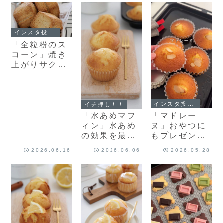
インスタ投稿中
「全粒粉のス
コーン」焼き
上がりサクッ
とふわっと♪全
粒粉を使った
スコーンレシ
ピを紹介しま
インスタ投稿中
イチ押し！！
す！
「マドレー
「水あめマフ
ヌ」おやつに
ィン」水あめ
もプレゼント
の効果を最大
にもぴった
に発揮✨イチ
2026.06.16
2026.06.06
2026.05.28
り！ふんわり
押しマフィン
マドレーヌの
レシピを2つ
レシピを紹介♪
紹介！