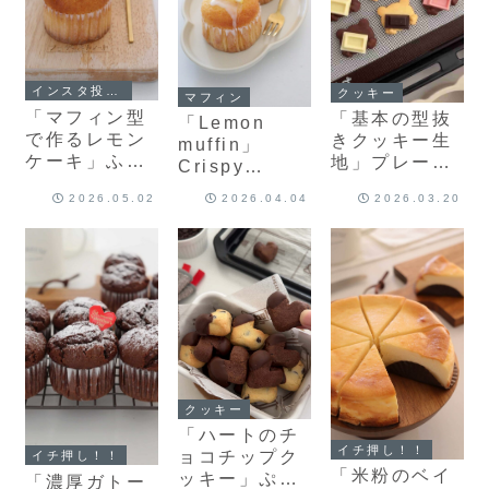
インスタ投稿中
クッキー
マフィン
「マフィン型
「基本の型抜
「Lemon
で作るレモン
きクッキー生
muffin」
ケーキ」ふん
地」プレーン
Crispy
わりしっとり
生地とココア
lemon glaze
2026.05.02
2026.04.04
2026.03.20
レモンがよく
生地を同時に
is refreshing
合う！簡単レ
作る！簡単レ
and
モンケーキの
シピを紹介し
delicious.英
レシピを紹介
ます
語版レシピの
します
リクエストに
お応えしまし
た。
クッキー
「ハートのチ
イチ押し！！
ョコチップク
イチ押し！！
「米粉のベイ
ッキー」ぷっ
「濃厚ガトー