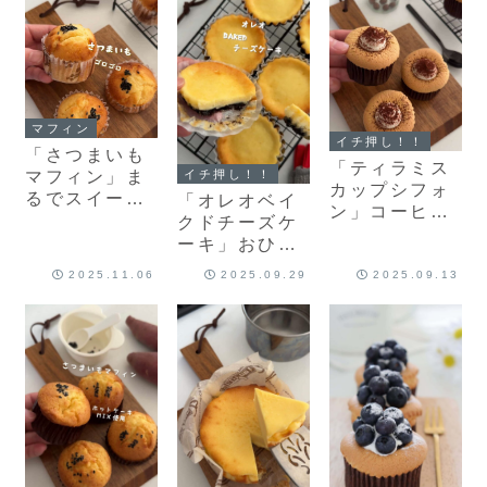
よ！
シピだよ！
マフィン
イチ押し！！
「さつまいも
「ティラミス
マフィン」ま
イチ押し！！
カップシフォ
るでスイート
「オレオベイ
ン」コーヒー
ポテトなマフ
クドチーズケ
香るシフォン
ィン♡簡単マ
ーキ」おひと
生地にティラ
フィンレシピ
り様♡濃厚ベ
ミス風クリー
2025.11.06
2025.09.29
2025.09.13
だよ！
イクドチーズ
ムをたっぷり
ケーキのレシ
♡カップシフ
ピだよ！
ォンのレシピ
だよ！