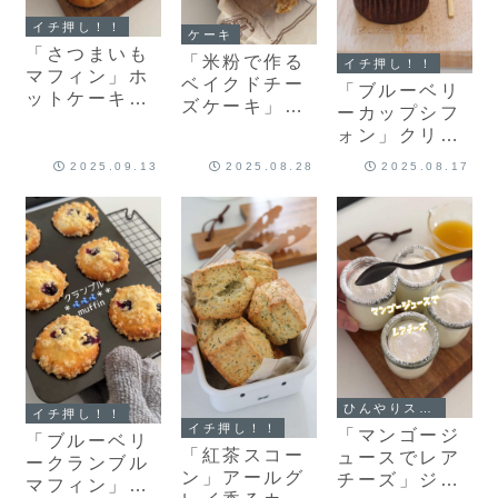
イチ押し！！
ケーキ
「さつまいも
「米粉で作る
イチ押し！！
マフィン」ホ
ベイクドチー
「ブルーベリ
ットケーキミ
ズケーキ」米
ーカップシフ
ックスで作る
粉で簡単♡濃
ォン」クリー
とってもおい
厚チーズケー
ムたっぷりと
しいさつまい
2025.09.13
2025.08.28
2025.08.17
キのレシピだ
ろけるような
ものマフィン
よ！
カップシフォ
♡簡単マフィ
ン♡ふわっふ
ンレシピだ
わカップシフ
よ！
ォンのレシピ
だよ！
ひんやりスイーツ
イチ押し！！
イチ押し！！
「マンゴージ
「ブルーベリ
「紅茶スコー
ュースでレア
ークランブル
ン」アールグ
チーズ」ジュ
マフィン」ザ