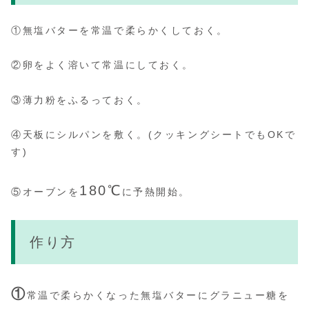
①無塩バターを常温で柔らかくしておく。
②卵をよく溶いて常温にしておく。
③薄力粉をふるっておく。
④天板にシルパンを敷く。
(クッキングシートでもOKで
す)
180℃
⑤オーブンを
に予熱開始。
作り方
①
常温で柔らかくなった無塩バターにグラニュー糖を