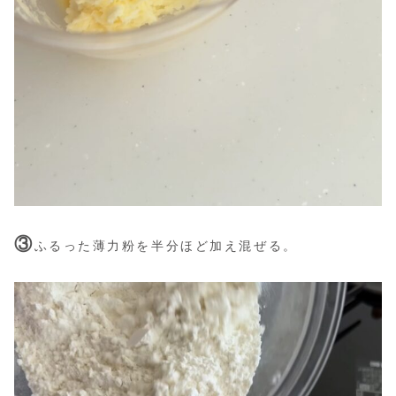
③
ふるった薄力粉を半分ほど加え混ぜる。