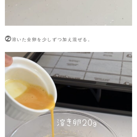
②
溶いた全卵を少しずつ加え混ぜる。