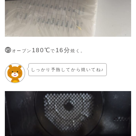
⑨
180
℃
16分
オーブン
で
焼く。
しっかり予熱してから焼いてね♪