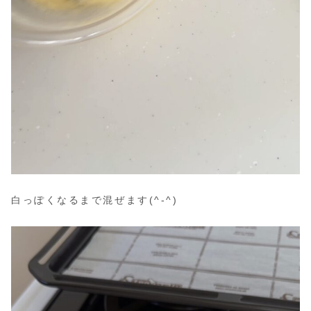
白っぽくなるまで混ぜます(^-^)