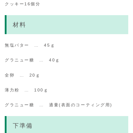
クッキー16個分
材料
無塩バター … 45ｇ
グラニュー糖 … 40ｇ
全卵 … 20ｇ
薄力粉 … 100ｇ
グラニュー糖 … 適量
(表面のコーティング用)
下準備