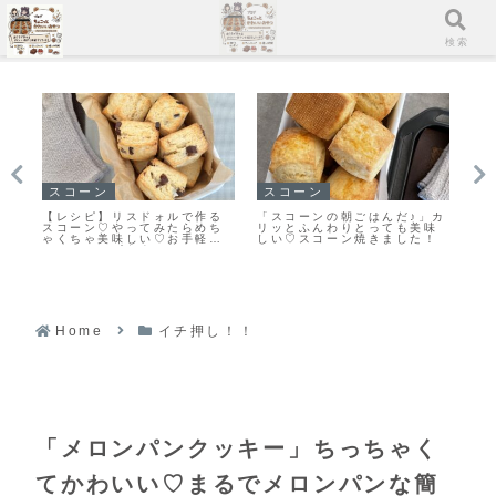
メニュー
検索
スコーン
クッキー
イ
」カ
【レシピ】お手軽スコーン♡
「おやつ何がいい？」あっと
「
味
うちにある材料ですぐ出来る
いう間になくなります♡栗原
地
！
♡材料５つでお手軽スコーン
はるみさんの塩クッキー焼き
ン
レシピだよ！
ました！
よ
Home
イチ押し！！
「メロンパンクッキー」ちっちゃく
てかわいい♡まるでメロンパンな簡