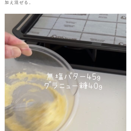
加え混ぜる。