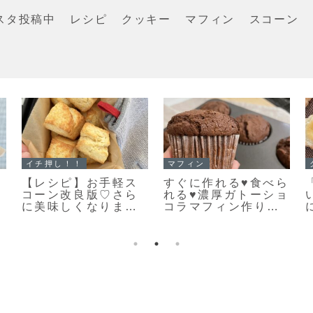
スタ投稿中
レシピ
クッキー
マフィン
スコーン
イチ押し！！
マフィン
【レシピ】お手軽ス
すぐに作れる♥食べら
コーン改良版♡さら
れる♥濃厚ガトーショ
に美味しくなりまし
コラマフィン作りま
た♡お手軽スコーン
した！
のレシピだよ！