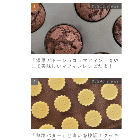
25313 views
「濃厚ガトーショコラマフィン」冷や
して美味しいマフィンレシピだよ！
25246 views
「無塩バター」と違いを検証！クッキ