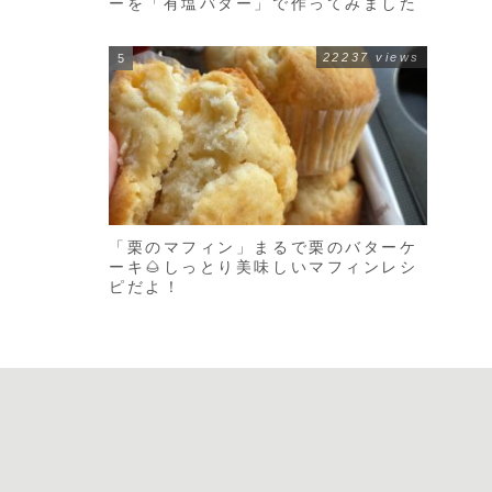
ーを「有塩バター」で作ってみました
22237 views
「栗のマフィン」まるで栗のバターケ
ーキ🌰しっとり美味しいマフィンレシ
ピだよ！