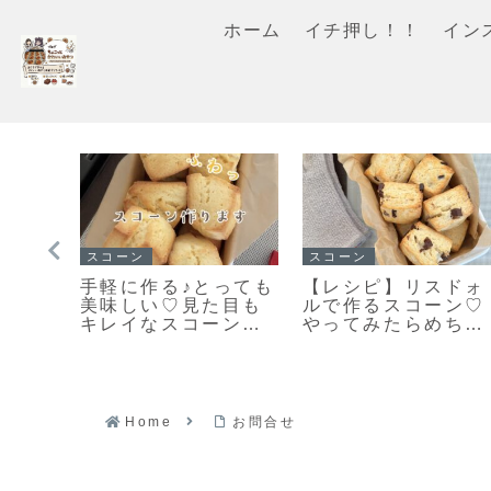
ホーム
イチ押し！！
イン
スコーン
スコーン
ごは
手軽に作る♪とっても
【レシピ】リスドォ
とふん
美味しい♡見た目も
ルで作るスコーン♡
味し
キレイなスコーン作
やってみたらめちゃ
きま
りのポイントだよ！
くちゃ美味しい♡お
手軽スコーンレシピ
だよ！
Home
お問合せ