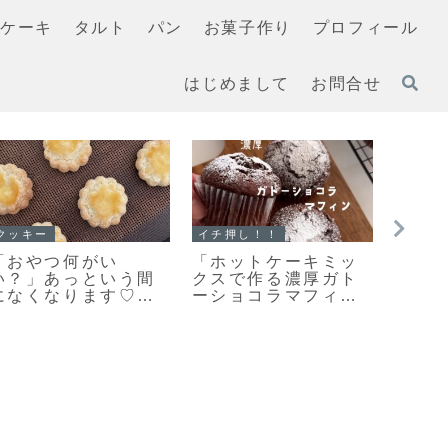
ケーキ
タルト
パン
お菓子作り
プロフィール
はじめまして
お問合せ
クッキー
イチ押し！！
クッキ
「おやつ何がい
「ホットケーキミッ
「何
い？」あっという間
クスで作る濃厚ガト
い？
になくなります♡栗
ーショコラマフィ
おや
原はるみさんの塩ク
ン」お待たせしまし
さん
ッキー焼きました！
た♥濃厚ガトーショコ
今日
ラマフィンのレシピ
ッキ
だよ！