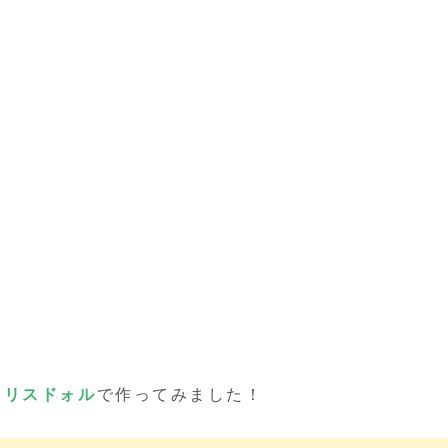
を
リスドォル
で作ってみました！