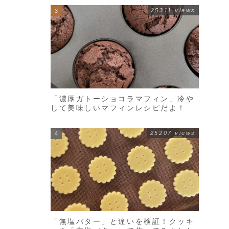
25311 views
「濃厚ガトーショコラマフィン」冷や
して美味しいマフィンレシピだよ！
25207 views
「無塩バター」と違いを検証！クッキ