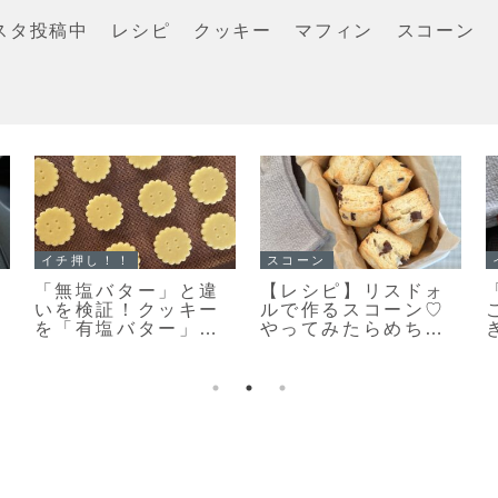
スタ投稿中
レシピ
クッキー
マフィン
スコーン
イチ押し！！
スコーン
「メロンパンクッキ
「スコーンの朝ごは
ー」ちっちゃくてか
んだ♪」カリッとふん
わいい♡まるでメロ
わりとっても美味し
ンパンな簡単メロン
い♡スコーン焼きま
パンクッキーのレシ
した！
ピだよ！