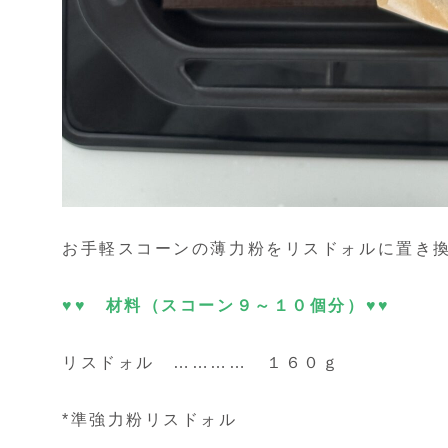
お手軽スコーンの薄力粉をリスドォルに置き
♥♥ 材料（スコーン９～１０個分）♥♥
リスドォル ………… １６０ｇ
*準強力粉リスドォル