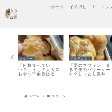
ホーム
イチ押し！！
イン
スコーン
スコーン
ョコ
【レシピ】お手軽ス
「基本のスコーン」
やし
コーン♡うちにある
生クリームを使った
ィン
材料ですぐ出来る♡
さっくりふわっとな
材料５つでお手軽ス
スコーンレシピだ
コーンレシピだよ！
よ！
Home
スコーン