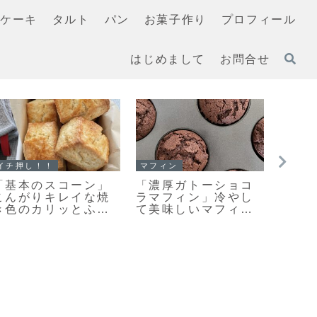
ケーキ
タルト
パン
お菓子作り
プロフィール
はじめまして
お問合せ
クッキー
イチ押し！！
クッキ
「おやつ何がい
【レシピ】お手軽ス
また
い？」あっという間
コーン改良版♡さら
味し
になくなります♡栗
に美味しくなりまし
さん
原はるみさんの塩ク
た♡お手軽スコーン
って
ッキー焼きました！
のレシピだよ！