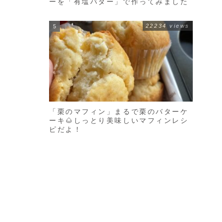
ーを「有塩バター」で作ってみました
22234 views
「栗のマフィン」まるで栗のバターケ
ーキ🌰しっとり美味しいマフィンレシ
ピだよ！