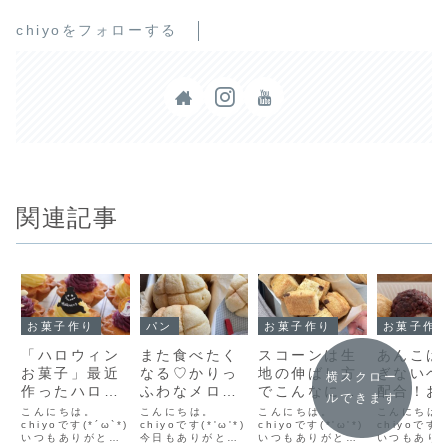
chiyoをフォローする
関連記事
お菓子作り
パン
お菓子作り
お菓子作
「ハロウィン
また食べたく
スコーンは生
あんこは
お菓子」最近
なる♡かりっ
地の伸ばし方
ぎないベ
横スクロー
作ったハロウ
ふわなメロン
でこんなに違
配合！お
ルできます
ィンお菓子を
パン作りまし
う！チョコチ
が食べた
こんにちは。
こんにちは。
こんにちは。
こんにちは
まとめて紹介
chiyoです(*´ω`*)
た♡格子柄＃
chiyoです(*'ω'*)
ップスコーン
chiyoです(*'ω'*)
ったので
chiyoです(*
いつもありがとう
今日もありがとう
いつもありがとう
いつもあり
します！
は必須です(^-
焼きました♥
ました