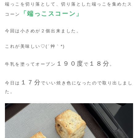
端っこを切り落として、切り落とした端っこを集めたス
「端っこスコーン」
コーン
今回は小さめが２個出来ました。
これが美味しい♡(´艸｀*)
１９０度
１８分
牛乳を塗ってオーブン
で
。
１７分
今日は
でいい焼き色になったので取り出しまし
た。