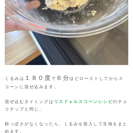
１８０度
６分
くるみは
で
ほどローストしてからス
コーンに混ぜ込みます。
混ぜ込むタイミングは
リスドォルスコーンレシピ
のチョ
コチップと同じ。
粉っぽさがなくなったら、くるみを投入して生地をまと
めます。