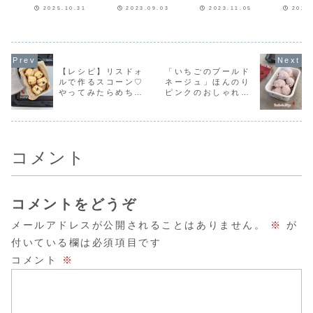
ございます♪今日は
ございます♪メロン
ございます♪cotta
ございます
^)
2025.10.31
2023.09.03
2023.11.05
2026
ハロウィン🎃今回
パン食べたくなる
森永ネオチョコチ
フーディス
は最近作ったハロ
時ありますよね♡
ップ（チャンク
トフーディ
ウィンのお菓子を
昨日娘と一緒にお
状）※写真は楽天
ートでお菓
まとめて紹介しま
出かけの予定があ
市場へのリンクに
事を連載さ
す！まずはうさぎ
ったので、家でお
なっています。
ただいてい
がかぼちゃをギュ
留守番組の子供達
cottaさんのお仕
式連載第12
ッと持っている
にメロンパンを作
事でこのチョコチ
「オレオ抹
【レシピ】リスドォ
「いちごのブールド
「うさぎ＆かぼち
って出かけまし
ップを使ってみて
ィン」のレ
ルで作るスコーン♡
ネージュ」ほんのり
ゃクッキー」うさ
た。クックパッド
から、すっごく美
「オレオ抹
やってみたらめちゃ
ピンクのおしゃれな
ぎはいちごパウダ
ゆきらいんさんレ
味しくって何度も
ィン」レシ
ーを練り...
シピです...
使...
ちら！...
くちゃ美味しい♡お
クッキー♡ブールド
手軽スコーンレシピ
ネージュのレシピだ
だよ！
よ！
コメント
コメントをどうぞ
メールアドレスが公開されることはありません。
※
が
付いている欄は必須項目です
コメント
※