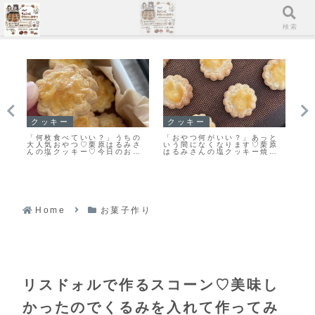
メニュー
検索
クッキー
クッキー
ス
ク
「何枚食べていい？」うちの
「おやつ何がいい？」あっと
「
が
大人気おやつ♡栗原はるみさ
いう間になくなります♡栗原
ム
す
んの塩クッキー♡今日のおや
はるみさんの塩クッキー焼き
な
！
つは塩クッキーだよ！
ました！
Home
お菓子作り
リスドォルで作るスコーン♡美味し
かったのでくるみを入れて作ってみ