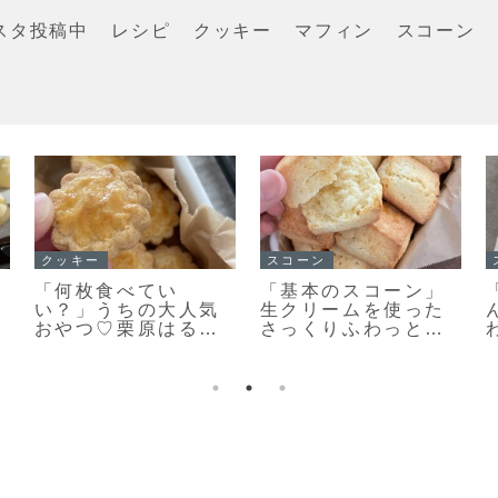
スタ投稿中
レシピ
クッキー
マフィン
スコーン
イチ押し！！
イチ押し！！
「栗のマフィン」ま
【レシピ】お手軽ス
るで栗のバターケー
コーン改良版♡さら
キ🌰しっとり美味し
に美味しくなりまし
いマフィンレシピだ
た♡お手軽スコーン
よ！
のレシピだよ！