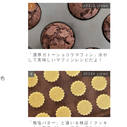
25311 views
「濃厚ガトーショコラマフィン」冷や
して美味しいマフィンレシピだよ！
25189 views
き色
「無塩バター」と違いを検証！クッキ