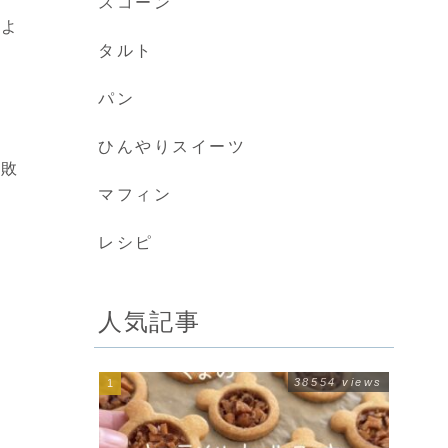
スコーン
によ
タルト
パン
ひんやりスイーツ
失敗
マフィン
レシピ
人気記事
38554 views