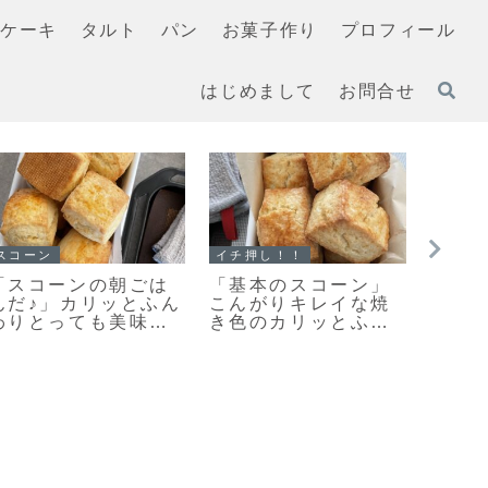
ケーキ
タルト
パン
お菓子作り
プロフィール
はじめまして
お問合せ
マフィン
マフィン
クッキ
すぐに作れる♥食べら
「濃厚ガトーショコ
また
れる♥濃厚ガトーショ
ラマフィン」冷やし
味し
コラマフィン作りま
て美味しいマフィン
さん
した！
レシピだよ！
って