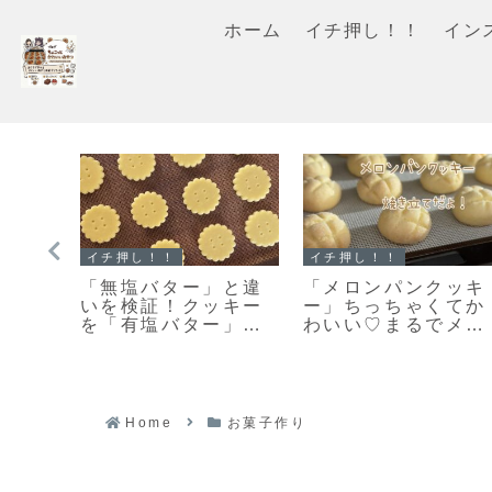
ホーム
イチ押し！！
イン
スコーン
クッキー
ン」
【レシピ】リスドォ
「おやつ何がい
な焼
ルで作るスコーン♡
い？」あっという間
ふん
やってみたらめちゃ
になくなります♡栗
レシ
くちゃ美味しい♡お
原はるみさんの塩ク
手軽スコーンレシピ
ッキー焼きました！
だよ！
Home
お菓子作り