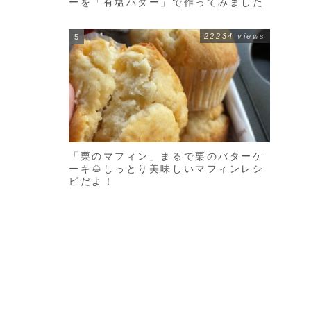
ーを「有塩バター」で作ってみました
し
22234 views
「栗のマフィン」まるで栗のバターケ
ーキ🌰しっとり美味しいマフィンレシ
ピだよ！