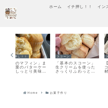
ホーム
イチ押し！！
イン
クッキー
イチ押し！！
と違
「何枚食べてい
「ホットケーキミッ
キー
い？」うちの大人気
クスで作る濃厚ガト
」で
おやつ♡栗原はるみ
ーショコラマフィ
さんの塩クッキー♡
ン」お待たせしまし
今日のおやつは塩ク
た♥濃厚ガトーショ
ッキーだよ！
ラマフィンのレシピ
だよ！
Home
お菓子作り