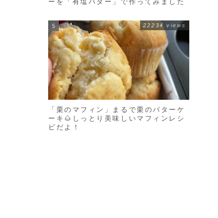
ーを「有塩バター」で作ってみました
22234 views
「栗のマフィン」まるで栗のバターケ
ーキ🌰しっとり美味しいマフィンレシ
ピだよ！