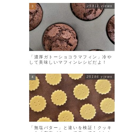
25311 views
「濃厚ガトーショコラマフィン」冷や
して美味しいマフィンレシピだよ！
25186 views
「無塩バター」と違いを検証！クッキ