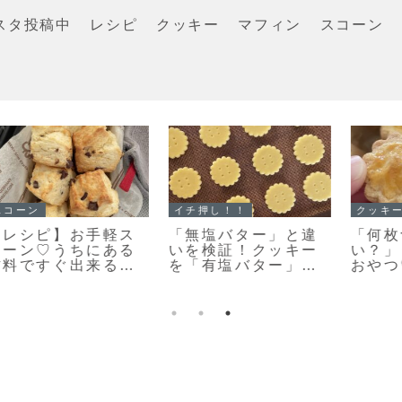
スタ投稿中
レシピ
クッキー
マフィン
スコーン
クッキー
スコーン
「おやつ何がい
「スコーンの朝ごは
い？」あっという間
んだ♪」カリッとふん
になくなります♡栗
わりとっても美味し
原はるみさんの塩ク
い♡スコーン焼きま
コ
ッキー焼きました！
した！