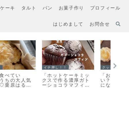
ケーキ
タルト
パン
お菓子作り
プロフィール
はじめまして
お問合せ
イチ押し！！
イチ押し！！
スコー
【レシピ】お手軽ス
「基本の型抜きクッ
手軽
コーン改良版♡さら
キー生地」簡単で扱
美味
に美味しくなりまし
いやすいプレーンク
キレ
た♡お手軽スコーン
ッキー生地のレシピ
りの
のレシピだよ！
だよ！