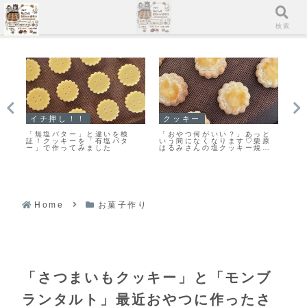
メニュー
検索
スコーン
スコーン
イ
と
「スコーンの朝ごはんだ♪」カ
【レシピ】リスドォルで作る
「
原
リッとふんわりとっても美味
スコーン♡やってみたらめち
ッ
き
しい♡スコーン焼きました！
ゃくちゃ美味しい♡お手軽ス
カ
コーンレシピだよ！
す
Home
お菓子作り
「さつまいもクッキー」と「モンブ
ランタルト」最近おやつに作ったさ