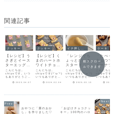
関連記事
クッキー
クッキー
イチ押し！！
ケーキ
【レシピ】う
【レシピ】く
「レンジでち
「たべっ
さぎとイース
まのハートホ
ょっとだけカ
うぶつで
横スクロー
ターエッグの
ワイトチョコ
スタード」電
ドーナツ
ルできます
🥚ハートマシ
クッキー♡ち
子レンジで簡
ットケー
こんにちは。
こんにちは。
こんにちは。
こんにちは
ュマロクッキ
chiyoです。いつ
ょっと大きめ
chiyoです(*'ω'*)
単♡つやつや
chiyoです(*'ω'*)
ックスで
chiyoです(*
もありがとうござ
いつもありがとう
いつもありがとう
いつもあり
ー♥
が可愛いくま
とろりんカス
♡楽しい
います(^-^)もうす
ございます♪昨年セ
ございます♪カスタ
ございます
クッキー♡バ
タードクリー
ドーナツ
2023.04.07
2024.02.04
2025.03.13
2024
ぐイースター♪今年
リアさんで購入し
ードクリームがち
ーナツに「
のイースターは４/
たくま型🐻くまの
ょっとだけ食べた
子どうぶつ
レンタインク
ムのレシピだ
シピだよ
９みたいです。今
全身フォルムが可
い！そんな時は卵
せて焼くア
ッキーレシピ
よ！
日はうさぎとイー
愛いです♡ちょっ
10ｇで作るカスタ
をしてみまし
だよ！
スターエッグのハ
と大きめなのでお
ードクリーム♡電
※写真は楽
ートマシュマロク
なか部分にアレン
子レンジで作るの
へのリンク
ッキーのレシピを
ジが出来そう♪今日
であっという間に
ています。
紹介します♡作り
はハート型でアレ
作れちゃいますよ♪
「たべっ子
おやつに「栗のおか
「おばけチョコクッ
方動画をインスタ
ンジして、「くま
インスタに作り方
つで焼きド
し」を作りました♡
キー」100均のハロ
のリールにあげて
のハートホワイト
動画があるわよか
ツ」娘のお