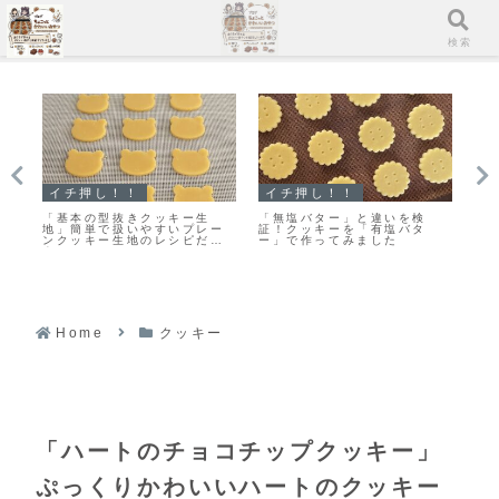
メニュー
検索
イチ押し！！
クッキー
ク
「くまのキャラメルナッツク
「何枚食べていい？」うちの
ま
ッキー」キャラメルナッツが
大人気おやつ♡栗原はるみさ
栗
カリッとおいしい♡絶対おす
んの塩クッキー♡今日のおや
作
すめのクッキーレシピだよ！
つは塩クッキーだよ！
Home
クッキー
「ハートのチョコチップクッキー」
ぷっくりかわいいハートのクッキー