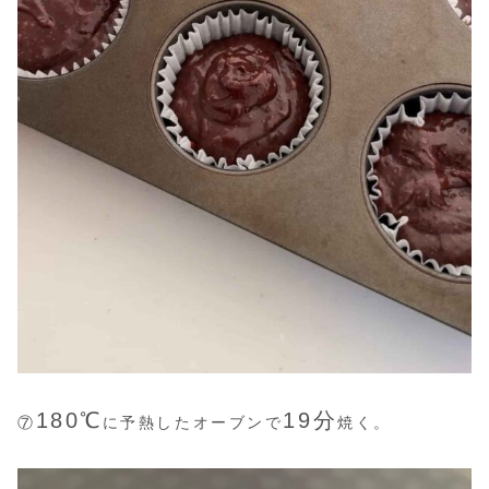
180℃
19分
⑦
に予熱したオーブンで
焼く。