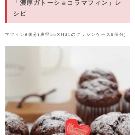
「濃厚ガトーショコラマフィン」レ
シピ
マフィン9個分(底径55✕H31のグラシンケース9個分)