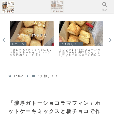
メニュー
検索
マフィン
スコーン
ス
改
「濃厚ガトーショコラマフィ
「基本のスコーン」生クリー
「
ま
ン」冷やして美味しいマフィ
ムを使ったさっくりふわっと
リ
シ
ンレシピだよ！
なスコーンレシピだよ！
し
Home
イチ押し！！
「濃厚ガトーショコラマフィン」ホ
ットケーキミックスと板チョコで作