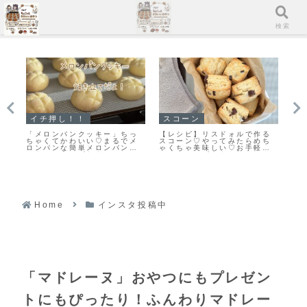
メニュー
検索
スコーン
イチ押し！！
イ
る
「スコーンの朝ごはんだ♪」カ
「基本の型抜きクッキー生
「
ち
リッとふんわりとっても美味
地」簡単で扱いやすいプレー
キ
ス
しい♡スコーン焼きました！
ンクッキー生地のレシピだ
ん
よ！
よ
Home
インスタ投稿中
「マドレーヌ」おやつにもプレゼン
トにもぴったり！ふんわりマドレー