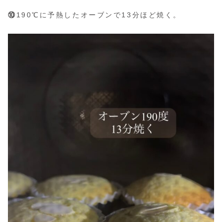
⑩
190℃に予熱したオーブンで13分ほど焼く。