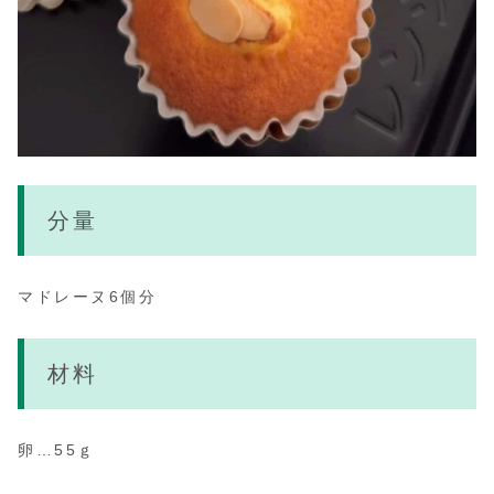
分量
マドレーヌ6個分
材料
卵…55ｇ