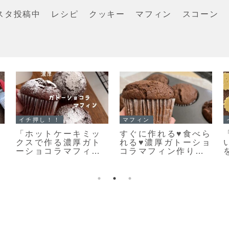
スタ投稿中
レシピ
クッキー
マフィン
スコーン
スコーン
スコーン
【レシピ】リスドォ
手軽に作る♪とっても
ルで作るスコーン♡
美味しい♡見た目も
やってみたらめちゃ
キレイなスコーン作
くちゃ美味しい♡お
りのポイントだよ！
手軽スコーンレシピ
だよ！