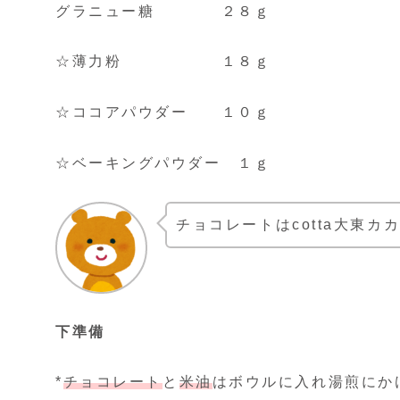
グラニュー糖 ２８ｇ
☆薄力粉 １８ｇ
☆ココアパウダー １０ｇ
☆ベーキングパウダー １ｇ
チョコレートはcotta大東
下準備
*
チョコレート
と
米油
はボウルに入れ湯煎にか