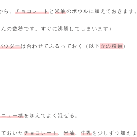
から、
チョコレート
と
米油
のボウルに加えておきます
ほんの数秒です。すぐに沸騰してしまいます）
パウダー
は合わせてふるっておく（以下
☆の粉類
）
ラニュー糖
を加えてよく混ぜる。
けておいた
チョコレート
、
米油
、
牛乳
を少しずつ加え