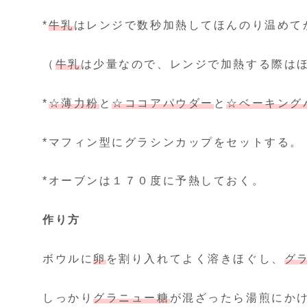
*
牛乳
はレンジで数秒加熱してほんのり温めて
（
牛乳
は少量なので、レンジで加熱する際は
*
☆薄力粉
と
☆ココアパウダー
と
☆ベーキング
*マフィン型にグラシンカップをセットする。
*オーブンは１７０度に予熱しておく。
作り方
ボウルに
卵
を割り入れてよく溶きほぐし、
グ
しっかり
グラニュー糖
が混ざったら湯煎にか