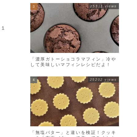
25311 views
（１
「濃厚ガトーショコラマフィン」冷や
して美味しいマフィンレシピだよ！
25202 views
「無塩バター」と違いを検証！クッキ