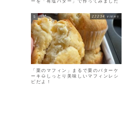
ーを「有塩バター」で作ってみました
22234 views
「栗のマフィン」まるで栗のバターケ
ーキ🌰しっとり美味しいマフィンレシ
ピだよ！