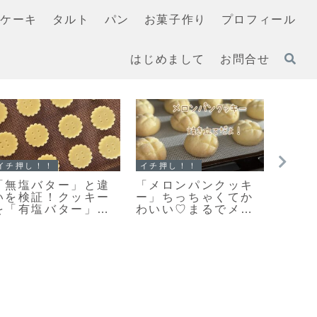
ケーキ
タルト
パン
お菓子作り
プロフィール
はじめまして
お問合せ
イチ押し！！
スコーン
スコー
【レシピ】お手軽ス
【レシピ】お手軽ス
「ス
コーン改良版♡さら
コーン♡うちにある
んだ
に美味しくなりまし
材料ですぐ出来る♡
わり
た♡お手軽スコーン
材料５つでお手軽ス
い♡
のレシピだよ！
コーンレシピだよ！
した