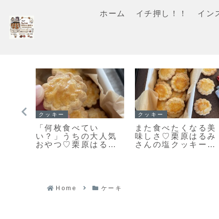
ホーム
イチ押し！！
イン
マフィン
クッキー
ッキ
「濃厚ガトーショコ
「おやつ何がい
てか
ラマフィン」冷やし
い？」あっという間
メロ
て美味しいマフィン
になくなります♡栗
ロン
レシピだよ！
原はるみさんの塩ク
レシ
ッキー焼きました！
Home
ケーキ