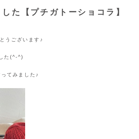
ました【プチガトーショコラ】
がとうございます♪
(^-^)
ってみました♪