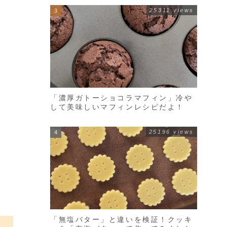
25311 views
「濃厚ガトーショコラマフィン」冷や
して美味しいマフィンレシピだよ！
25196 views
「無塩バター」と違いを検証！クッキ