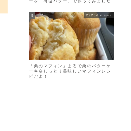
ーを「有塩バター」で作ってみました
22234 views
「栗のマフィン」まるで栗のバターケ
ーキ🌰しっとり美味しいマフィンレシ
ピだよ！