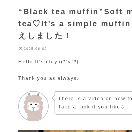
“Black tea muffin”Soft m
tea♡It’s a simple m
えしました！
2025.06.02
Hello.It’s chiyo(*’ω’*)
Thank you as always♪
There is a video on how t
Take a look if you like♡