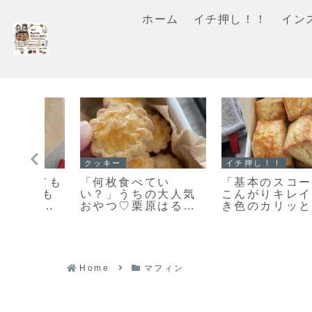
ホーム
イチ押し！！
イン
イチ押し！！
マフィン
ン」
「基本の型抜きクッ
「濃厚ガトーショコ
な焼
キー生地」簡単で扱
ラマフィン」冷やし
ふん
いやすいプレーンク
て美味しいマフィン
レシ
ッキー生地のレシピ
レシピだよ！
だよ！
Home
マフィン