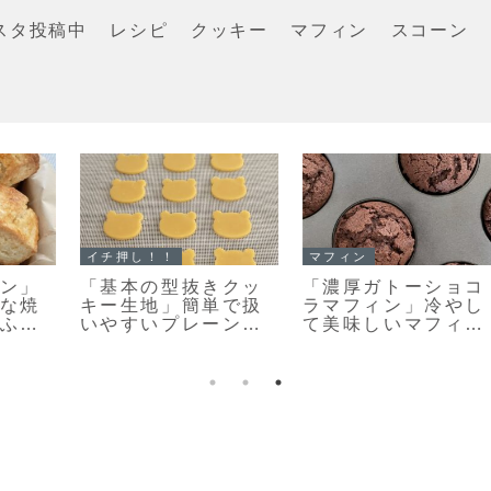
スタ投稿中
レシピ
クッキー
マフィン
スコーン
イチ押し！！
クッキー
「栗のマフィン」ま
また食べたくなる美
るで栗のバターケー
味しさ♡栗原はるみ
キ🌰しっとり美味し
さんの塩クッキー作
いマフィンレシピだ
ってみました！
よ！