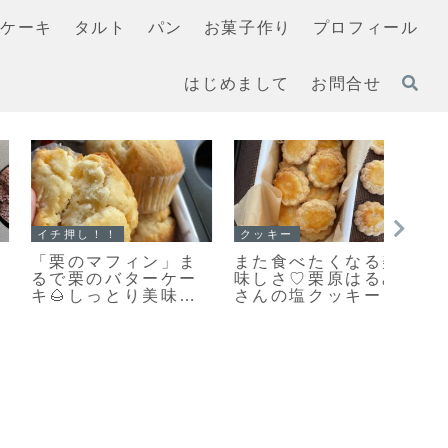
ケーキ
タルト
パン
お菓子作り
プロフィール
はじめまして
お問合せ
クッキー
イチ押し！！
イチ押
「おやつ何がい
「無塩バター」と違
「ホ
い？」あっという間
いを検証！クッキー
クス
になくなります♡栗
を「有塩バター」で
ーシ
原はるみさんの塩ク
作ってみました
ン」
ッキー焼きました！
た♥
ラマ
だよ