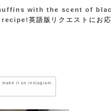
uffins with the scent of bla
uffin recipe!英語版リクエストにお
o make it on instagram.