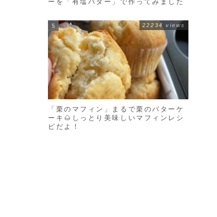
ーを「有塩バター」で作ってみました
22234 views
「栗のマフィン」まるで栗のバターケ
ーキ🌰しっとり美味しいマフィンレシ
ピだよ！