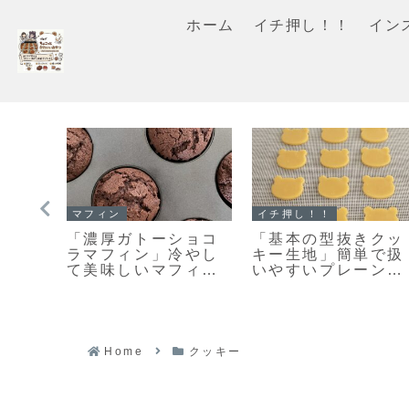
ホーム
イチ押し！！
イン
イチ押し！！
クッキー
【レシピ】お手軽ス
また食べたくなる美
う間
コーン改良版♡さら
味しさ♡栗原はるみ
♡栗
に美味しくなりまし
さんの塩クッキー作
塩ク
た♡お手軽スコーン
ってみました！
た！
のレシピだよ！
Home
クッキー