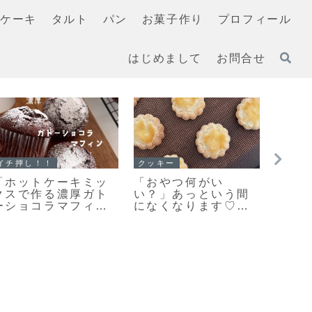
ケーキ
タルト
パン
お菓子作り
プロフィール
はじめまして
お問合せ
スコーン
イチ押し！！
スコー
「スコーンの朝ごは
「無塩バター」と違
手軽
んだ♪」カリッとふん
いを検証！クッキー
美味
わりとっても美味し
を「有塩バター」で
キレ
い♡スコーン焼きま
作ってみました
りの
した！