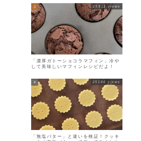
25311 views
「濃厚ガトーショコラマフィン」冷や
して美味しいマフィンレシピだよ！
25186 views
「無塩バター」と違いを検証！クッキ