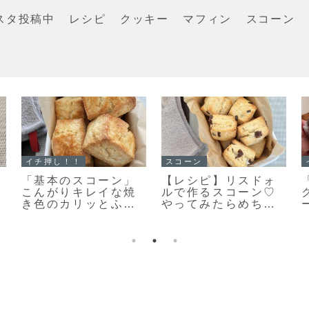
スタ投稿中
レシピ
クッキー
マフィン
スコーン
イチ押し！！
イチ押し！！
「栗のマフィン」ま
「メロンパンクッキ
るで栗のバターケー
ー」ちっちゃくてか
キ🌰しっとり美味し
わいい♡まるでメロ
いマフィンレシピだ
ンパンな簡単メロン
よ！
パンクッキーのレシ
ピだよ！