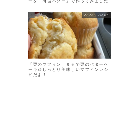
ーを「有塩バター」で作ってみました
22236 views
「栗のマフィン」まるで栗のバターケ
ーキ🌰しっとり美味しいマフィンレシ
ピだよ！