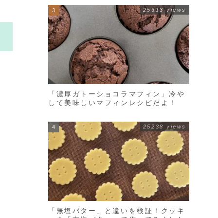
25313 views
「濃厚ガトーショコラマフィン」冷や
して美味しいマフィンレシピだよ！
25238 views
「無塩バター」と違いを検証！クッキ