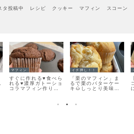
スタ投稿中
レシピ
クッキー
マフィン
スコーン
チ押し！！
イチ押し！！
イチ押し！
メロンパンクッキ
「くまのキャラメル
「基本の
」ちっちゃくてか
ナッツクッキー」キ
キー生地
いい♡まるでメロ
ャラメルナッツがカ
いやすい
パンな簡単メロン
リッとおいしい♡絶
ッキー生
ンクッキーのレシ
対おすすめのクッキ
だよ！
だよ！
ーレシピだよ！