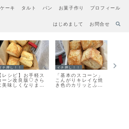
ケーキ
タルト
パン
お菓子作り
プロフィール
はじめまして
お問合せ
！
スコーン
マフィン
型抜きクッ
手軽に作る♪とっても
「濃厚ガトー
」簡単で扱
美味しい♡見た目も
ラマフィン」
プレーンク
キレイなスコーン作
て美味しいマ
地のレシピ
りのポイントだよ！
レシピだよ！