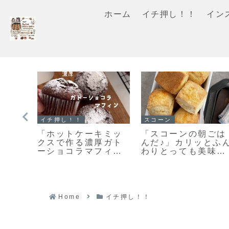
ホーム
イチ押し！！
イン
イチ押し！！
スコーン
イ
「基本のスコーン」
【レシピ】リスドォ
「
こんがりキレイな焼
ルで作るスコーン♡
ー
き色のカリッとふん
やってみたらめちゃ
わ
わりなスコーンレシ
くちゃ美味しい♡お
ン
ピだよ！
手軽スコーンレシピ
パ
だよ！
ピ
Home
イチ押し！！