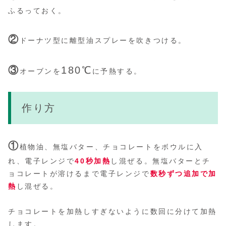
ふるっておく。
②
ドーナツ型に離型油スプレーを吹きつける。
③
180℃
オーブンを
に予熱する。
作り方
①
植物油、無塩バター、チョコレートをボウルに入
れ、電子レンジで
40秒加熱
し混ぜる。無塩バターとチ
ョコレートが溶けるまで電子レンジで
数秒ずつ追加で加
熱
し混ぜる。
チョコレートを加熱しすぎないように数回に分けて加熱
します。