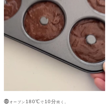
⑧
180℃
10分
オーブン
で
焼く。