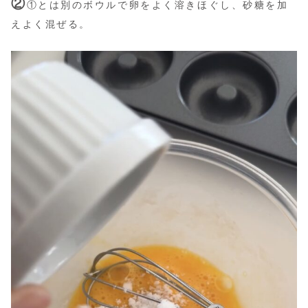
②
①とは別のボウルで卵をよく溶きほぐし、砂糖を加
えよく混ぜる。