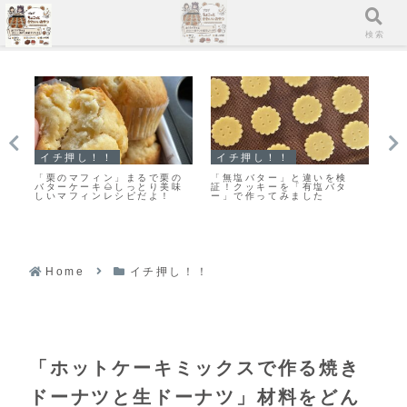
メニュー
検索
マフィン
クッキー
ス
すぐに作れる♥食べられる♥濃
また食べたくなる美味しさ♡
【
厚ガトーショコラマフィン作
栗原はるみさんの塩クッキー
ス
りました！
作ってみました！
ゃ
コ
Home
イチ押し！！
「ホットケーキミックスで作る焼き
ドーナツと生ドーナツ」材料をどん