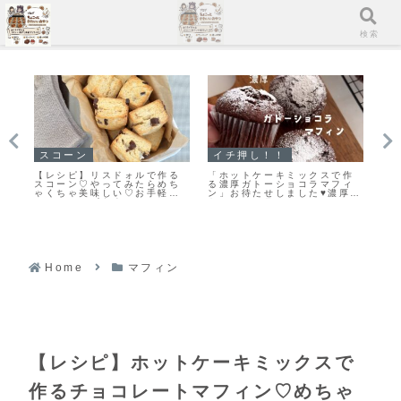
メニュー
検索
スコーン
イチ押し！！
イ
作
手軽に作る♪とっても美味しい
「メロンパンクッキー」ちっ
「
ィ
♡見た目もキレイなスコーン
ちゃくてかわいい♡まるでメ
キ
厚ガ
作りのポイントだよ！
ロンパンな簡単メロンパンク
ん
シ
ッキーのレシピだよ！
よ
Home
マフィン
【レシピ】ホットケーキミックスで
作るチョコレートマフィン♡めちゃ