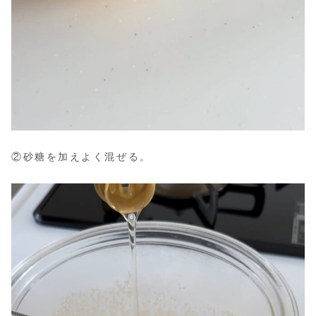
②砂糖を加えよく混ぜる。