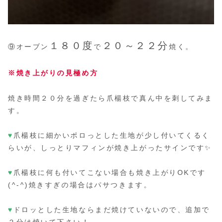
１８０度
２０～２２分
⑨オーブン
で
焼く。
※焼き上がりの見極め方
焼き時間２０分を過ぎたら爪楊枝で真ん中を刺してみま
す。
♥
爪楊枝に細かいポロっとした生地が少し付いてくるく
らいが、しっとりマフィンが焼き上がったサインです✨
♥
爪楊枝に何も付いてこない場合も焼き上がりOKです
(^-^)焼きすぎの場合はパサつきます。
♥
ドロッとした生地ならまだ焼けていないので、追加で