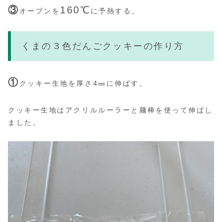
③
160℃
オーブンを
に予熱する。
くまの３色だんごクッキーの作り方
①
クッキー生地を厚さ4㎜に伸ばす。
クッキー生地はアクリルルーラーと麺棒を使って伸ばし
ました。