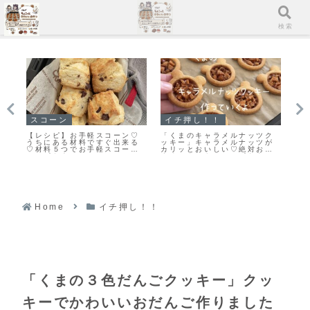
メニュー
検索
スコーン
スコーン
イ
ク
「基本のスコーン」生クリー
【レシピ】リスドォルで作る
【
が
ムを使ったさっくりふわっと
スコーン♡やってみたらめち
良
す
なスコーンレシピだよ！
ゃくちゃ美味しい♡お手軽ス
し
！
コーンレシピだよ！
ピ
Home
イチ押し！！
「くまの３色だんごクッキー」クッ
キーでかわいいおだんご作りました