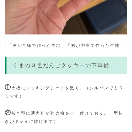
↑「左が全卵で作った生地」「右が卵白で作った生地」
くまの３色だんごクッキーの下準備
①
天板にクッキングシートを敷く。
（シルパンでもＯ
Ｋです）
②
抜き型に薄力粉か強力粉を少し付けておく。
（型抜
きがキレイに抜けます）