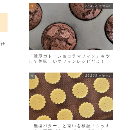
25312 views
のせ
「濃厚ガトーショコラマフィン」冷や
して美味しいマフィンレシピだよ！
25225 views
「無塩バター」と違いを検証！クッキ