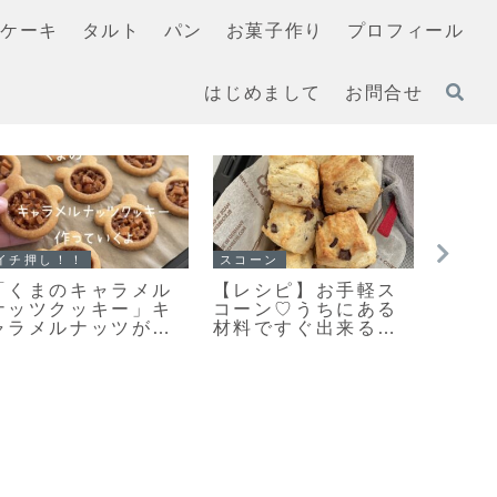
ケーキ
タルト
パン
お菓子作り
プロフィール
はじめまして
お問合せ
マフィン
スコーン
イチ押
すぐに作れる♥食べら
「スコーンの朝ごは
【レ
れる♥濃厚ガトーショ
んだ♪」カリッとふん
コー
コラマフィン作りま
わりとっても美味し
に美
した！
い♡スコーン焼きま
た♡
した！
のレ