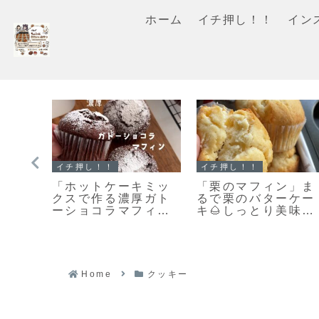
ホーム
イチ押し！！
イン
イチ押し！！
スコーン
軽ス
「無塩バター」と違
「基本のスコーン」
ある
いを検証！クッキー
生クリームを使った
る♡
を「有塩バター」で
さっくりふわっとな
軽ス
作ってみました
スコーンレシピだ
よ！
よ！
Home
クッキー