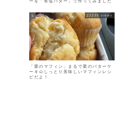
ーを「有塩バター」で作ってみました
22235 views
「栗のマフィン」まるで栗のバターケ
ーキ🌰しっとり美味しいマフィンレシ
ピだよ！