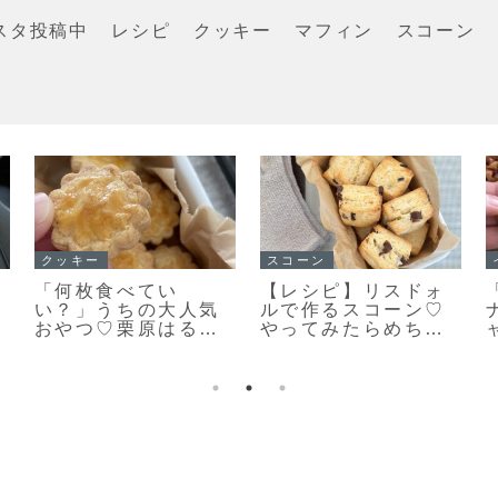
スタ投稿中
レシピ
クッキー
マフィン
スコーン
クッキー
クッキー
また食べたくなる美
「おやつ何がい
味しさ♡栗原はるみ
い？」あっという間
さんの塩クッキー作
になくなります♡栗
ってみました！
原はるみさんの塩ク
ッキー焼きました！