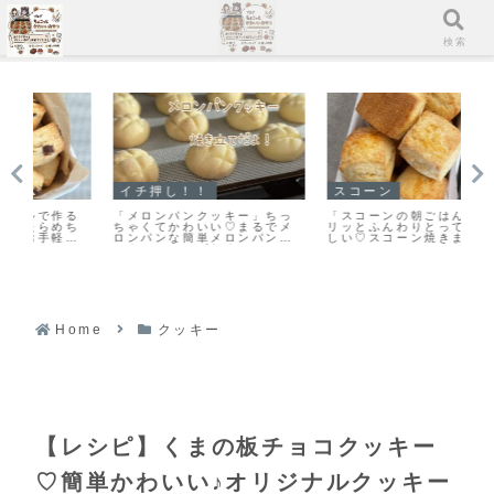
メニュー
検索
イチ押し！！
スコーン
ク
る
「メロンパンクッキー」ちっ
「スコーンの朝ごはんだ♪」カ
ま
ち
ちゃくてかわいい♡まるでメ
リッとふんわりとっても美味
栗
ス
ロンパンな簡単メロンパンク
しい♡スコーン焼きました！
作
ッキーのレシピだよ！
Home
クッキー
【レシピ】くまの板チョコクッキー
♡簡単かわいい♪オリジナルクッキー