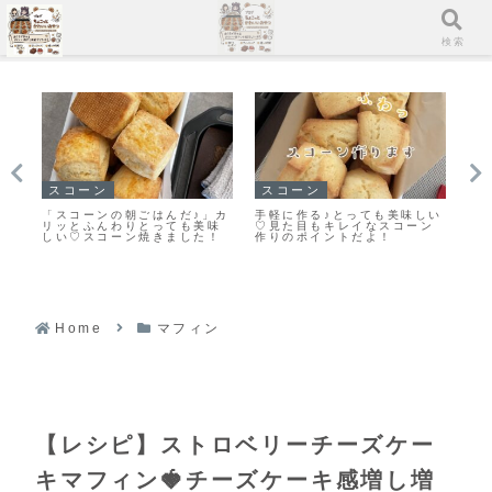
メニュー
検索
クッキー
イチ押し！！
イ
しい
また食べたくなる美味しさ♡
「栗のマフィン」まるで栗の
「
ン
栗原はるみさんの塩クッキー
バターケーキ🌰しっとり美味
ッ
作ってみました！
しいマフィンレシピだよ！
カ
す
Home
マフィン
【レシピ】ストロベリーチーズケー
キマフィン🍓チーズケーキ感増し増