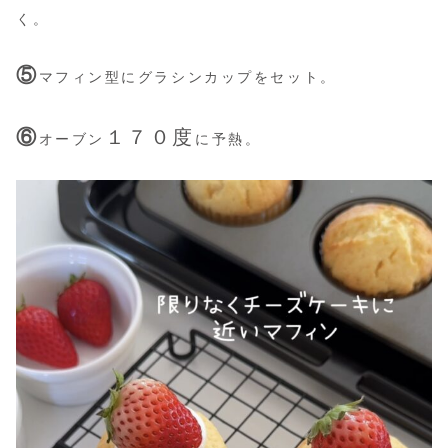
く。
⑤
マフィン型にグラシンカップをセット。
⑥
１７０度
オーブン
に予熱。