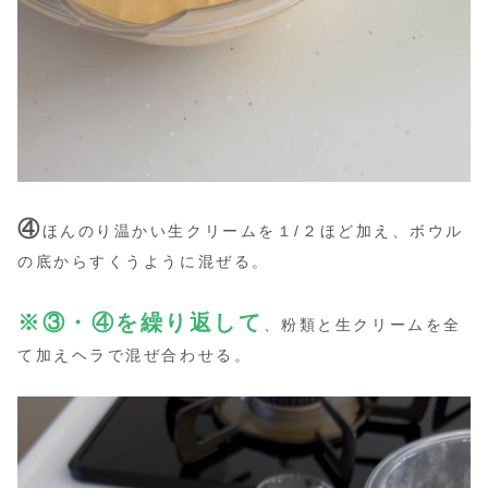
④
ほんのり温かい生クリームを１/２ほど加え、ボウル
の底からすくうように混ぜる。
※③・④を繰り返して
、粉類と生クリームを全
て加えヘラで混ぜ合わせる。