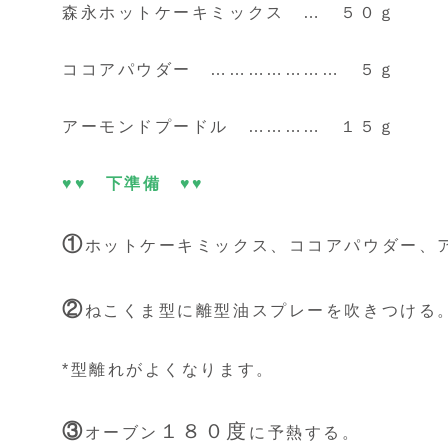
森永ホットケーキミックス … ５０ｇ
ココアパウダー ………………… ５ｇ
アーモンドプードル ………… １５ｇ
♥♥ 下準備 ♥♥
①
ホットケーキミックス、ココアパウダー、
②
ねこくま型に離型油スプレーを吹きつける
*型離れがよくなります。
③
１８０度
オーブン
に予熱する。