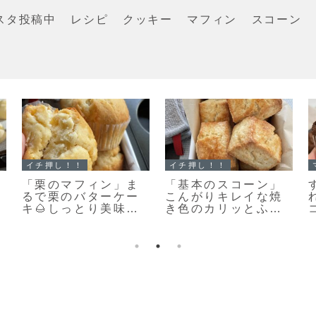
スタ投稿中
レシピ
クッキー
マフィン
スコーン
クッキー
クッキー
「何枚食べてい
また食べたくなる美
い？」うちの大人気
味しさ♡栗原はるみ
おやつ♡栗原はるみ
さんの塩クッキー作
さんの塩クッキー♡
ってみました！
コ
今日のおやつは塩ク
ッキーだよ！