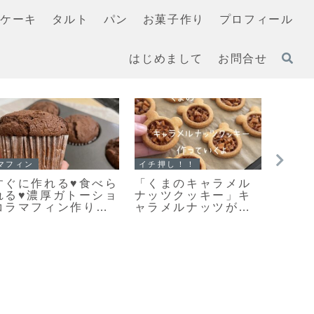
ケーキ
タルト
パン
お菓子作り
プロフィール
はじめまして
お問合せ
イチ押し！！
イチ押し！！
スコー
【レシピ】お手軽ス
「無塩バター」と違
手軽
コーン改良版♡さら
いを検証！クッキー
美味
に美味しくなりまし
を「有塩バター」で
キレ
た♡お手軽スコーン
作ってみました
りの
のレシピだよ！