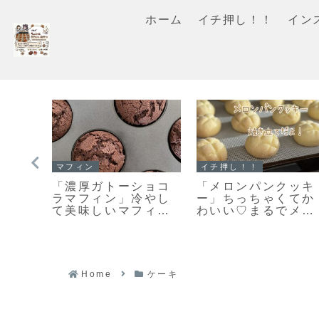
ホーム
イチ押し！！
イン
スコーン
イチ押し！！
メル
【レシピ】お手軽ス
「ホットケーキミッ
」キ
コーン♡うちにある
クスで作る濃厚ガト
がカ
材料ですぐ出来る♡
ーショコラマフィ
♡絶
材料５つでお手軽ス
ン」お待たせしまし
ッキ
コーンレシピだよ！
た♥濃厚ガトーショ
ラマフィンのレシピ
だよ！
Home
ケーキ