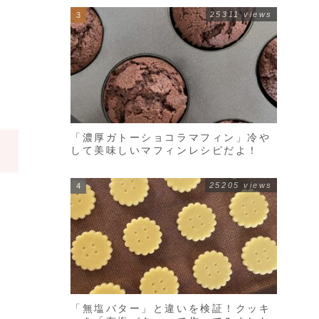
25311 views
「濃厚ガトーショコラマフィン」冷や
して美味しいマフィンレシピだよ！
25205 views
「無塩バター」と違いを検証！クッキ