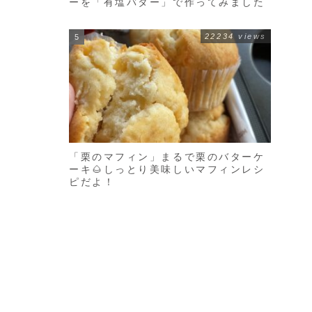
ーを「有塩バター」で作ってみました
22234 views
「栗のマフィン」まるで栗のバターケ
ーキ🌰しっとり美味しいマフィンレシ
ピだよ！