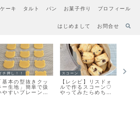
ケーキ
タルト
パン
お菓子作り
プロフィール
はじめまして
お問合せ
マフィン
イチ押し！！
マフィ
すぐに作れる♥食べら
「栗のマフィン」ま
「濃
れる♥濃厚ガトーショ
るで栗のバターケー
ラマ
コラマフィン作りま
キ🌰しっとり美味し
て美
した！
いマフィンレシピだ
レシ
よ！