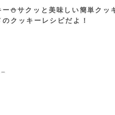
キー⛄サクッと美味しい簡単クッ
メのクッキーレシピだよ！
キー