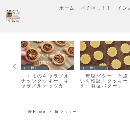
ホーム
イチ押し！！
イン
イチ押し！！
イチ押し！！
ドォ
【レシピ】お手軽ス
「メロンパンクッキ
ン♡
コーン改良版♡さら
ー」ちっちゃくてか
ちゃ
に美味しくなりまし
わいい♡まるでメロ
♡お
た♡お手軽スコーン
ンパンな簡単メロン
シピ
のレシピだよ！
パンクッキーのレシ
ピだよ！
Home
クッキー