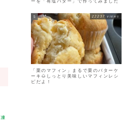
ーを「有塩バター」で作ってみました
22237 views
「栗のマフィン」まるで栗のバターケ
ーキ🌰しっとり美味しいマフィンレシ
ピだよ！
冷凍