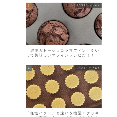
25313 views
「濃厚ガトーショコラマフィン」冷や
して美味しいマフィンレシピだよ！
25248 views
「無塩バター」と違いを検証！クッキ