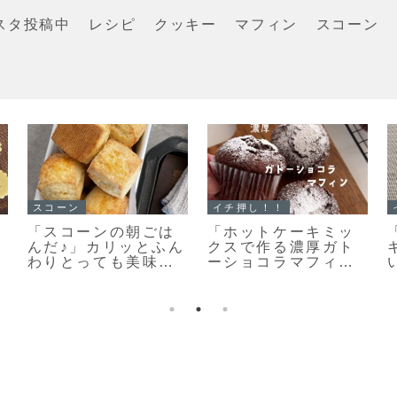
スタ投稿中
レシピ
クッキー
マフィン
スコーン
クッキー
スコーン
「おやつ何がい
「基本のスコーン」
い？」あっという間
生クリームを使った
になくなります♡栗
さっくりふわっとな
原はるみさんの塩ク
スコーンレシピだ
ッキー焼きました！
よ！