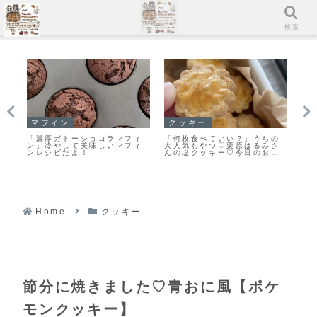
メニュー
検索
マフィン
クッキー
ス
作
「濃厚ガトーショコラマフィ
「何枚食べていい？」うちの
「
ィ
ン」冷やして美味しいマフィ
大人気おやつ♡栗原はるみさ
ム
厚ガ
ンレシピだよ！
んの塩クッキー♡今日のおや
な
シ
つは塩クッキーだよ！
Home
クッキー
節分に焼きました♡青おに風【ポケ
モンクッキー】