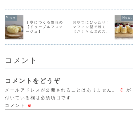
よ！
が美味し
を作りました♡そ
わいいオリジナル
う言われて今日お
たくまクッ
ッキーレ
して今日は、ひな
クッキーを紹介し
やつに焼いたの
サクッとク
だよ！
まつりをテーマに
ます♡インスタに
は、栗原はるみさ
にレモンア
作ったお菓子をま
作り方動画がある
んの塩クッキー
グ🍋見た目
とめて紹介しま
よよかったら見て
♡(*´ω`*)私はい
♡食べて美
丁寧につくる憧れの
おやつにぴったり！
す！♡ひな祭り桃
みてね♪「クリスマ
つもレシピの半量
(*´ω`*)今
【ドゥーブルフロマ
マフィン型で焼く
色おもちケーキい
スツリークッキ
で作ります。全量
「くまのオ
ージュ】
【さくらんぼのスフ
ちごパウダーでピ
ー」作り方動画は
作ると大人気過ぎ
ファッショ
ンクに色...
こちら...
てみん...
ク...
レチーズケーキ】
コメント
コメントをどうぞ
メールアドレスが公開されることはありません。
※
が
付いている欄は必須項目です
コメント
※