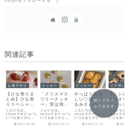
chiyoをフォローする
関連記事
お菓子作り
クッキー
クッキー
イチ押し！！
【ひな祭りま
「クリスマス
やっぱり美味
【レシピ
とめ】ひな祭
ツリークッキ
しい♡栗原は
まのオー
横スクロー
りスペシャル
ー」実は簡単
るみさんの塩
ファッシ
ルできます
♡ひな祭りに
に作れます🎄
クッキー焼き
風クッキ
こんにちは。
こんにちは。
こんにちは。
こんにちは
作ったお菓子
chiyoです(*'ω'*)
クリスマスク
chiyoです(*'ω'*)
ました♡今日
chiyoです(*'ω'*)
ちっちゃ
chiyoです(*
いつもありがとう
いつもありがとう
いつもありがとう
いつもあり
をまとめて紹
ッキーのレシ
のおやつは塩
可愛い♡
ございます♪今日は
ございます♪もうす
ございます♪次男
ございます
介します！
ピだよ！
クッキーだ
ンアイシ
2024.03.03
2023.12.17
2023.11.17
2024
ひな祭り🎎娘の大
ぐクリスマス🎄今
「最近焼いてない
ツのオール
好きな求肥ケーキ
日はおいしくてか
んじゃない？」そ
ッションに