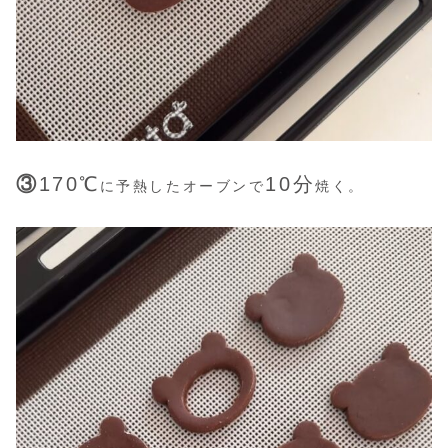
③
170℃
10分
に予熱したオーブンで
焼く。