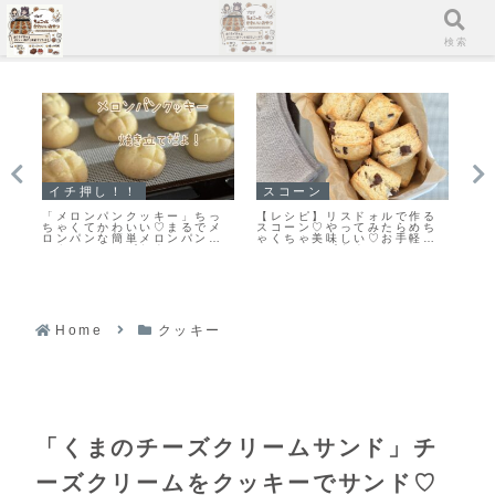
メニュー
検索
イチ押し！！
スコーン
ス
♡
「メロンパンクッキー」ちっ
【レシピ】リスドォルで作る
【
ー
ちゃくてかわいい♡まるでメ
スコーン♡やってみたらめち
う
ロンパンな簡単メロンパンク
ゃくちゃ美味しい♡お手軽ス
♡
ッキーのレシピだよ！
コーンレシピだよ！
レ
Home
クッキー
「くまのチーズクリームサンド」チ
ーズクリームをクッキーでサンド♡