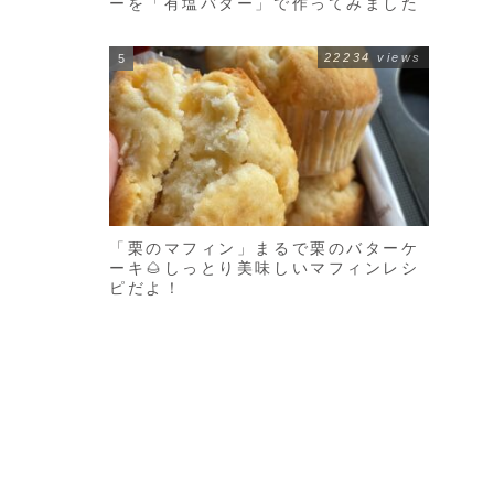
ーを「有塩バター」で作ってみました
22234 views
「栗のマフィン」まるで栗のバターケ
ーキ🌰しっとり美味しいマフィンレシ
ピだよ！