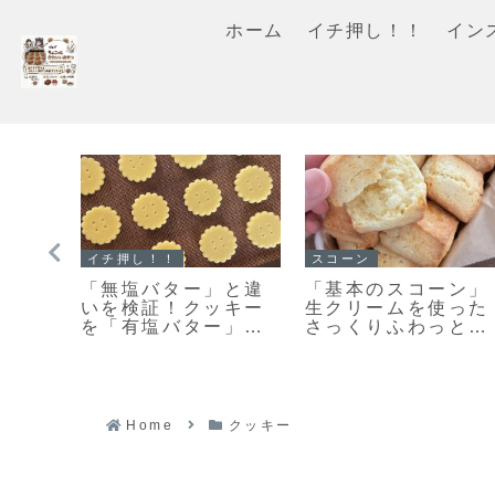
ホーム
イチ押し！！
イン
押し！！
スコーン
マフィン
塩バター」と違
「基本のスコーン」
「濃厚ガ
検証！クッキー
生クリームを使った
ラマフィ
有塩バター」で
さっくりふわっとな
て美味し
てみました
スコーンレシピだ
レシピだ
よ！
Home
クッキー