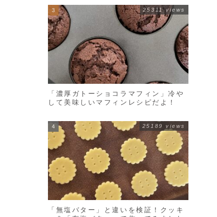
25311 views
「濃厚ガトーショコラマフィン」冷や
して美味しいマフィンレシピだよ！
25189 views
「無塩バター」と違いを検証！クッキ