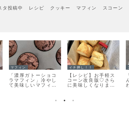
スタ投稿中
レシピ
クッキー
マフィン
スコーン
イチ押し！！
スコーン
トーショコ
【レシピ】お手軽ス
「スコーンの
ン」冷やし
コーン改良版♡さら
んだ♪」カリッ
いマフィン
に美味しくなりまし
わりとっても
よ！
た♡お手軽スコーン
い♡スコーン
のレシピだよ！
した！