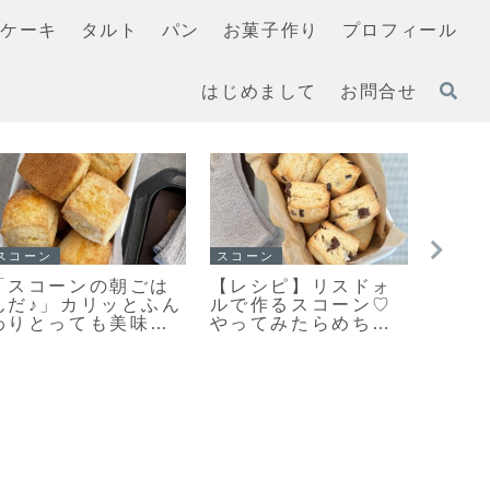
ケーキ
タルト
パン
お菓子作り
プロフィール
はじめまして
お問合せ
スコーン
スコーン
朝ごは
【レシピ】リスドォ
手軽に作る♪とって
とふん
ルで作るスコーン♡
美味しい♡見た目も
美味し
やってみたらめちゃ
キレイなスコーン作
焼きま
くちゃ美味しい♡お
りのポイントだよ！
手軽スコーンレシピ
だよ！