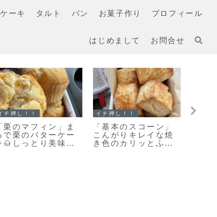
ケーキ
タルト
パン
お菓子作り
プロフィール
はじめまして
お問合せ
イチ押し！！
イチ押し！！
クッキ
「ホットケーキミッ
【レシピ】お手軽ス
「お
クスで作る濃厚ガト
コーン改良版♡さら
い？
ーショコラマフィ
に美味しくなりまし
にな
ン」お待たせしまし
た♡お手軽スコーン
原は
た♥濃厚ガトーショコ
のレシピだよ！
ッキ
ラマフィンのレシピ
だよ！