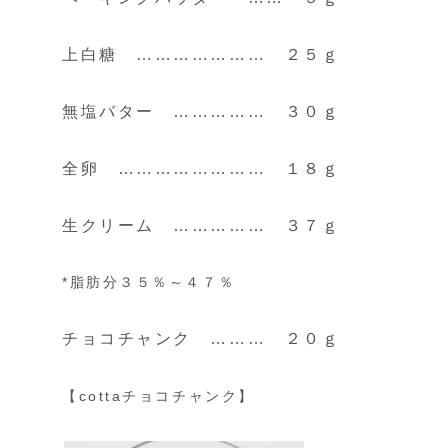
上白糖 ………………… ２５ｇ
無塩バター …………… ３０ｇ
全卵 …………………… １８ｇ
生クリーム …………… ３７ｇ
*脂肪分３５％～４７％
チョコチャンク ……… ２０ｇ
【cottaチョコチャンク】