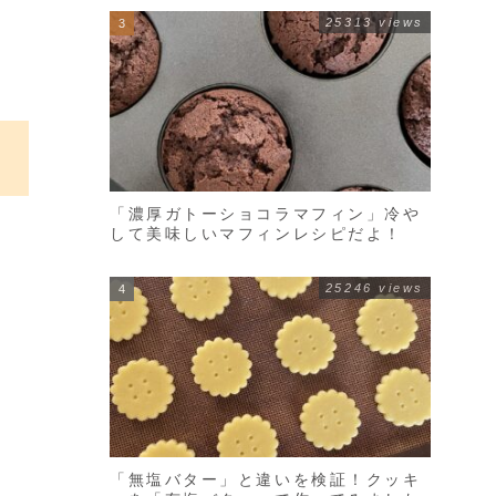
25313 views
「濃厚ガトーショコラマフィン」冷や
して美味しいマフィンレシピだよ！
25246 views
「無塩バター」と違いを検証！クッキ