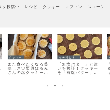
スタ投稿中
レシピ
クッキー
マフィン
スコーン
マフィン
イチ押し！！
ら
「濃厚ガトーショコ
「メロンパンクッキ
ョ
ラマフィン」冷やし
ー」ちっちゃくてか
て美味しいマフィン
わいい♡まるでメロ
レシピだよ！
ンパンな簡単メロン
パンクッキーのレシ
ピだよ！