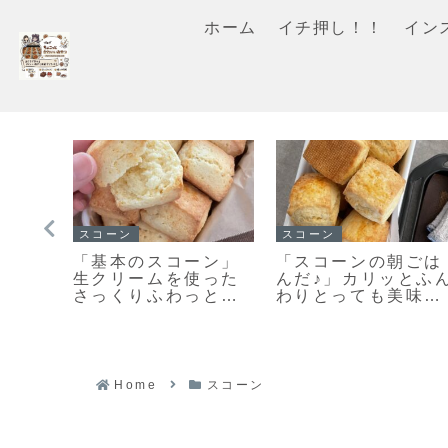
ホーム
イチ押し！！
イン
イチ押し！！
マフィン
ン」
「くまのキャラメル
すぐに作れる♥食べ
な焼
ナッツクッキー」キ
れる♥濃厚ガトーシ
ふん
ャラメルナッツがカ
コラマフィン作りま
レシ
リッとおいしい♡絶
した！
対おすすめのクッキ
ーレシピだよ！
Home
スコーン