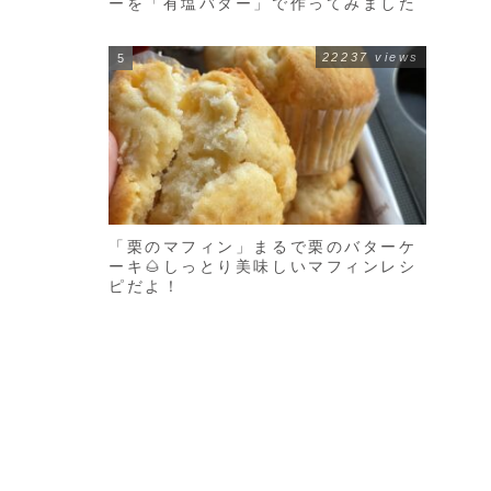
ーを「有塩バター」で作ってみました
22237 views
「栗のマフィン」まるで栗のバターケ
ーキ🌰しっとり美味しいマフィンレシ
ピだよ！