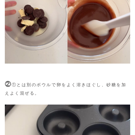
②
①とは別のボウルで卵をよく溶きほぐし、砂糖を加
えよく混ぜる。