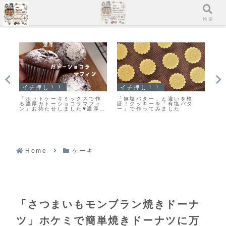
メニュー
検索
イチ押し！！
イチ押し！！
スコー
「ホットケーキミックスで作
「無塩バター」と違いを検
「スコー
る濃厚ガトーショコラマフィ
証！クッキーを「有塩バタ
リッとふ
ン」お待たせしました♥濃厚ガ
ー」で作ってみました
しい♡ス
トーショコラマフィンのレシ
ピだよ！
Home
ケーキ
「さつまいもモンブラン焼きドーナ
ツ」ホケミで簡単焼きドーナツに万