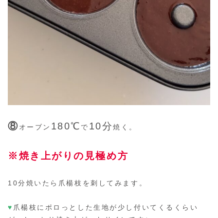
⑧
180℃
10分
オーブン
で
焼く。
※焼き上がりの見極め方
10分焼いたら爪楊枝を刺してみます。
♥
爪楊枝にポロっとした生地が少し付いてくるくらい