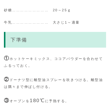
砂糖……………………… 20～25ｇ
牛乳……………………… 大さじ1～適量
下準備
①
ホットケーキミックス、ココアパウダーを合わせて
ふるっておく。
②
ドーナツ型に離型油スプレーを吹きつける。離型油
は隅々まで伸ばし付ける。
③
180℃
オーブンを
に予熱する。