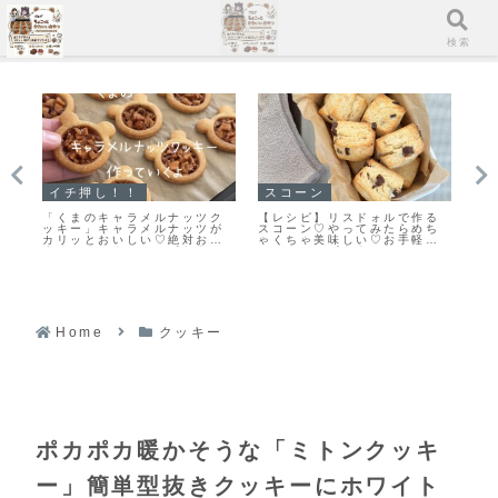
メニュー
検索
クッキー
イチ押し！！
イ
る
「おやつ何がいい？」あっと
「栗のマフィン」まるで栗の
「
ち
いう間になくなります♡栗原
バターケーキ🌰しっとり美味
キ
ス
はるみさんの塩クッキー焼き
しいマフィンレシピだよ！
ん
ました！
よ
Home
クッキー
ポカポカ暖かそうな「ミトンクッキ
ー」簡単型抜きクッキーにホワイト