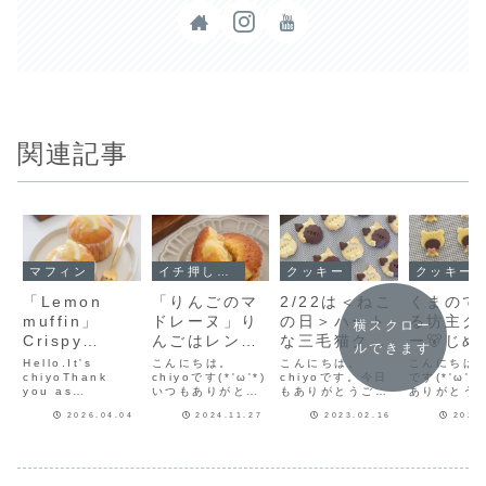
関連記事
マフィン
イチ押し！！
クッキー
クッキー
「Lemon
「りんごのマ
2/22は＜ねこ
くまのて
muffin」
ドレーヌ」り
の日＞ハート
る坊主ク
横スクロー
Crispy
んごはレンジ
な三毛猫クッ
ー🐻じめ
ルできます
lemon glaze
で簡単調理🍎
キー♥作って
した梅雨
Hello.It's
こんにちは。
こんにちは。
こんにちはch
is
chiyoThank
ふんわりしっ
chiyoです(*'ω'*)
みました【型
chiyoです。今日
に楽しく
です(*'ω'*
you as
いつもありがとう
もありがとうござ
ありがとう
refreshing
とりりんごの
抜きクッキ
ジナルク
always♪Today,I
ございます♪りんご
います♪ねこの日も
ます♪少し
and
マドレーヌの
ー】
ー作り♡
2026.04.04
2024.11.27
2023.02.16
2023
will introduce
はそのまま食べて
近いので、うちに
ぎのてるて
a simple lemon
もおいしいけれ
眠っていたねこ型
クッキーを
delicious.英
レシピだよ！
muffin recipe
ど、マドレーヌに
でクッキーを作り
した。【て
語版レシピの
that you just
入れたらもーっと
ました(^-^)ねこ型
うさぎクッ
リクエストに
need to mix
おいしかった！今
は百均でいくつか
てるてるう