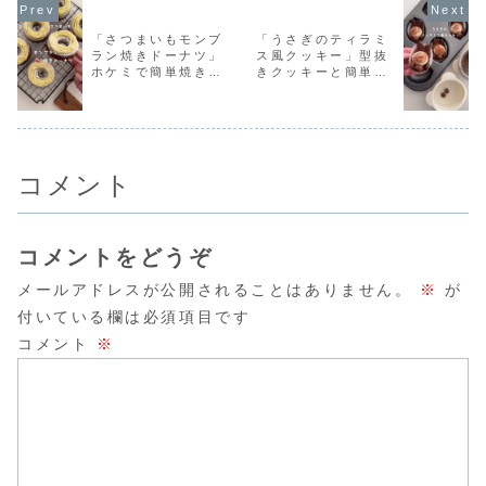
and ba...
日は「りんごのマ
セットになってい
ッキーはこ
お応えしまし
ドレーヌ」のレシ
たうちのひとつ。
回はくまバ
た。
ピを紹介します♪り
なんとなくねこ型
ン🐻くまが
「さつまいもモンブ
「うさぎのティラミ
んごのマドレーヌ
のフォルムが自分
る坊主のか
ラン焼きドーナツ」
ス風クッキー」型抜
♥♥ 分量 ♥♥マ
好みではなく、過
のをしたク
ホケミで簡単焼きド
きクッキーと簡単テ
ドレ...
去に一度...
で...
ーナツに万能さつま
ィラミス風クリーム
いもクリームをデコ
のアレンジおやつ♡
レーション♡焼きド
アレンジ無限クッキ
ーナツのレシピだ
ーレシピだよ！
よ！
コメント
コメントをどうぞ
メールアドレスが公開されることはありません。
※
が
付いている欄は必須項目です
コメント
※