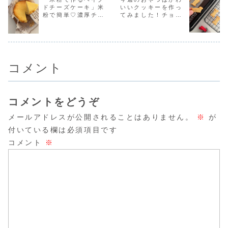
を入れすぎてクッ
ありませんでした
クで美味しさ倍増♪
のリンクを
ドチーズケーキ」米
いいクッキーを作っ
キーが少し膨らん
(^^;私はマフィン
今日は「チョコチ
います。材料
粉で簡単♡濃厚チー
てみました！チョコ
でしまったけど裏
が大好...
ャンク...
㎝...
ズケーキのレシピだ
ペンで簡単チョコサ
面...
よ！
ンドクッキー♡
コメント
コメントをどうぞ
メールアドレスが公開されることはありません。
※
が
付いている欄は必須項目です
コメント
※