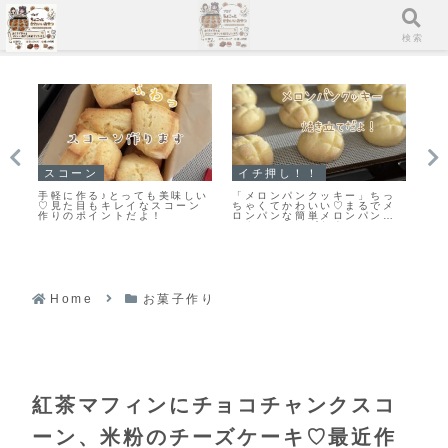
メニュー
検索
クッキー
マフィン
イ
っ
また食べたくなる美味しさ♡
「濃厚ガトーショコラマフィ
「
メ
栗原はるみさんの塩クッキー
ン」冷やして美味しいマフィ
る
ク
作ってみました！
ンレシピだよ！
ン
ト
ピ
Home
お菓子作り
紅茶マフィンにチョコチャンクスコ
ーン、米粉のチーズケーキ♡最近作