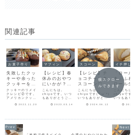
関連記事
お菓子作り
マフィン
スコーン
イチ押し！！
失敗したクッ
【レシピ】春
【レシピ】チ
「ロール
キーや余った
休みのおやつ
ョコチャンク
キ」ふわ
横スクロー
クッキーを美
にいかが？甘
スコーン♡混
ロール生
ルできます
味しくリメイ
酸っぱさが絶
ぜて丸めてカ
たっぷり
クッキーのリメイ
こんにちは。
こんにちは。
こんにちは
ク【クッキー
クレシピ②です。
品の焼き菓子
chiyoです。いつ
ットして焼く
chiyoです(*'ω'*)
リーム♡
chiyoです(*
アメリカンクッキ
もありがとうござ
いつもありがとう
いつもあり
リメイク②】
レシピ♡【い
だけ♡簡単お
な大好き
ーを作ろうとした
います(^-^)最近フ
ございます♪混ぜて
ございます
ちごホワイト
いしいスコー
ルケーキ
2022.11.20
2023.03.14
2024.06.12
2023
ら分量を間違え、
レッシュいちごを
丸めてカットして
ふわっふわ
そのまま食べても
マフィンに入れて
焼くだけのチョコ
リームたっ
チョコマフィ
ンレシピだ
ピだよ！
よかったのです
一緒に焼くのには
チャンクスコーン
「ロールケ
ン】
よ！
が、もう少し美味
まっています🍓🍓
♡強力粉と生クリ
のレシピを
しく食べられない
もともとはアップ
ームがポイントの
ます♡ロー
かと思いクッキー
ルパイやフルーツ
めちゃくちゃ美味
キ使ったロ
のリメイクを考え
を焼いたものは、
しいスコーンで
板（30㎝×
ました。生地に卵
それほど好きでは
す！チョコチャン
※写真は楽
「米粉で作るベイク
今週のおやつはかわ