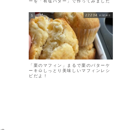
ーを「有塩バター」で作ってみました
22234 views
「栗のマフィン」まるで栗のバターケ
ーキ🌰しっとり美味しいマフィンレシ
ピだよ！