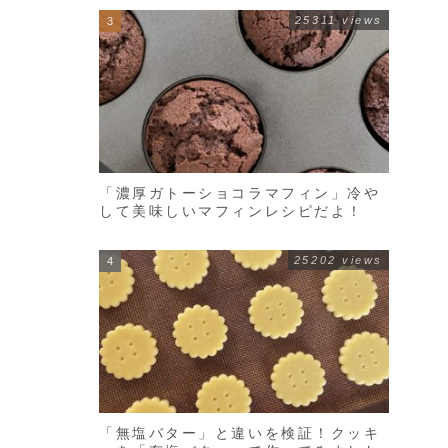
25311 views
「濃厚ガトーショコラマフィン」冷や
して美味しいマフィンレシピだよ！
25202 views
「無塩バター」と違いを検証！クッキ