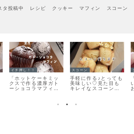
スタ投稿中
レシピ
クッキー
マフィン
スコーン
イチ押し！！
クッキー
「栗のマフィン」ま
「おやつ何がい
るで栗のバターケー
い？」あっという間
キ🌰しっとり美味し
になくなります♡栗
いマフィンレシピだ
原はるみさんの塩ク
よ！
ッキー焼きました！