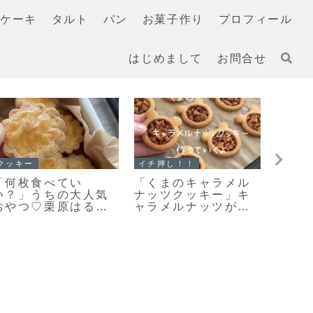
ケーキ
タルト
パン
お菓子作り
プロフィール
はじめまして
お問合せ
スコーン
マフィン
イチ押
「スコーンの朝ごは
すぐに作れる♥食べら
「基
んだ♪」カリッとふん
れる♥濃厚ガトーショ
キー
わりとっても美味し
コラマフィン作りま
いや
い♡スコーン焼きま
した！
ッキ
した！
だよ