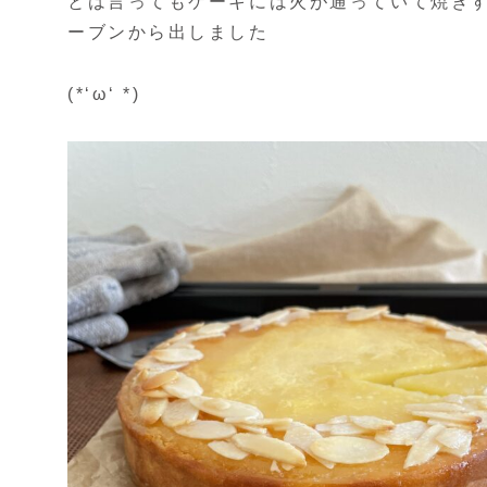
とは言ってもケーキには火が通っていて焼き
ーブンから出しました
(*‘ω‘ *)