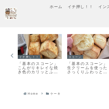
ホーム
イチ押し！！
イン
スコーン
イチ押し！！
メル
【レシピ】リスドォ
「無塩バター」と違
」キ
ルで作るスコーン♡
いを検証！クッキー
がカ
やってみたらめちゃ
を「有塩バター」で
♡絶
くちゃ美味しい♡お
作ってみました
ッキ
手軽スコーンレシピ
だよ！
Home
ケーキ