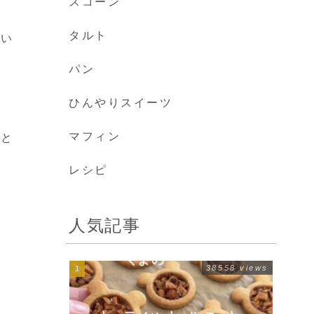
スコーン
タルト
使い
パン
ひんやりスイーツ
マフィン
んと
レシピ
人気記事
38558 views