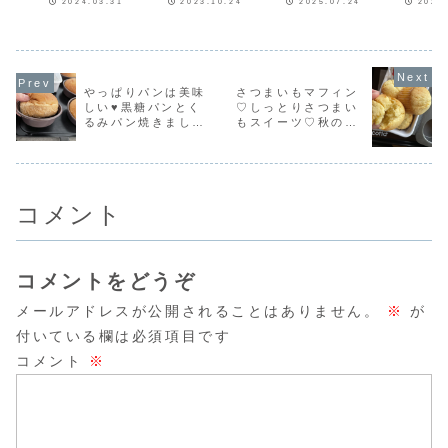
しいマドレー
ました！
てみました♡
ーキのレ
2024.03.31
2023.10.24
2025.07.24
2025
印メグミルクさん
おやつにクリーム
ひとつさせてね今
フィン型で
のマスカルポーネ
チーズマフィンを
週のフーディスト
パクっと食
ヌレシピだ
だよ！
をお試しさせてい
焼きました！この
ノートフーディス
るひとくち
よ！
ただき、とっても
マフィンは私の大
トノートで記事を
のベイクド
美味しかったので
好きなマフィン♡
連載させていただ
ケーキ♡ボ
今日はマドレーヌ
クリームチーズの
いています♪第47
ザクザクオ
に使ってみました
お菓子大好きなん
回は「オレオレア
す。おやつ
やっぱりパンは美味
さつまいもマフィン
♡マスカルポーネ
です(´艸｀*)♥やっ
チーズ」オレオレ
たり！イン
しい♥黒糖パンとく
♡しっとりさつまい
はとっても柔らか
ぱりまた食べたく
アチーズレシピは
作り方動画
るみパン焼きました
もスイーツ♡秋のお
く材料とも混ざり
なる【クリーム
こちら！ゼラチン
わよかった
やすか...
チ...
不要...
みてね...
♥パン作りも大好き
いしいマフィンレシ
なんです！
ピだよ！
コメント
コメントをどうぞ
メールアドレスが公開されることはありません。
※
が
付いている欄は必須項目です
コメント
※