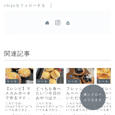
chiyoをフォローする
関連記事
ケーキ
ケーキ
ケーキ
ケーキ
【レシピ】マ
どっちも食べ
フレッシュブ
「オレオ
スカルポーネ
たい♡今日の
ルーベリーを
ズケーキ
横スクロー
で作るマドレ
おやつはクリ
いただいたの
厚チーズ
ルできます
ーヌ♡ふんわ
ームチーズマ
で「ブルーベ
キにザク
こんにちは。
こんにちは。
こんにちは。
こんにちは
りしっとり♡
chiyoです(*'ω'*)
フィンと台湾
chiyoです(*'ω'*)
リーカップシ
chiyoです(*'ω'*)
オレオ♡
chiyoです(*
いつもありがとう
いつもありがとう
いつもありがとう
いつもあり
とっても美味
カステラ焼き
フォン」作っ
クドチー
ございます♪先日雪
ございます♪今日は
ございます♪告知を
ございます