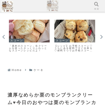
メニュー
検索
マフィン
イチ押し！！
イ
♡
すぐに作れる♥食べられる♥濃
「無塩バター」と違いを検
「
る
厚ガトーショコラマフィン作
証！クッキーを「有塩バタ
ち
ン
りました！
ー」で作ってみました
ロ
ッ
Home
ケーキ
濃厚なめらか栗のモンブランクリー
ム♥今日のおやつは栗のモンブランカ