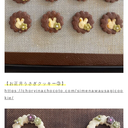
【お正月うさぎクッキー③】
https://choryinachocoto.com/simenawausagicoo
kie/