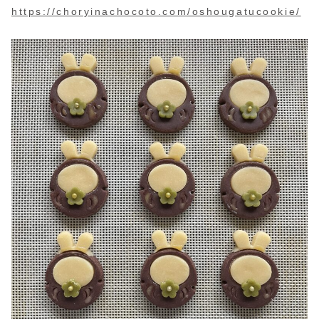
https://choryinachocoto.com/oshougatucookie/