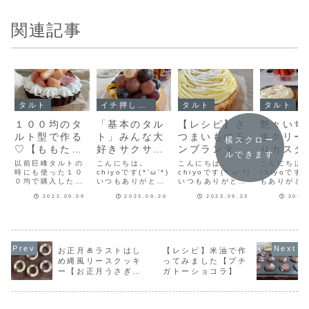
関連記事
タルト
イチ押し！！
タルト
タルト
１００均のタ
「基本のタル
【レシピ】さ
艶々いちご
ルト型で作る
ト」みんな大
つまいものモ
生クリー
横スクロー
♡【ももたっ
好きサクサク
ンブランタル
りカスタ
ルできます
ぷりのタル
タルト♪基本
ト♡しっとり
をたっぷ
以前巨峰タルトの
こんにちは。
こんにちは。
こんにちは
ト】
時にも使った１０
のタルトレシ
chiyoです(*'ω'*)
濃厚なさつま
chiyoです(*'ω'*)
せて♡い
chiyoです
０均で購入した１
いつもありがとう
いつもありがとう
もありがと
ピだよ！アー
いもモンブラ
タルト盛
０センチほどのタ
ございます♪今日は
ございます♪先日さ
います(^-^
モンドクリー
ンクリーム♡
けます
2022.09.09
2023.09.20
2023.09.23
2023
ルト型今回は余っ
みんな大好き♡基
つまいもの裏ごし
作っている
たココアのクッキ
本のタルトのレシ
をたくさんしたの
タルト🍓ク
ムとカスター
とっても美味
ー生地（型抜きク
ピを紹介します。
で、今日はそれを
作りで余っ
ドクリームの
しいタルトの
ッキーを作って余
タルトに巨峰を盛
使ってさつまいも
キー生地を
レシピもあり
レシピだよ！
った分）６０ｇほ
り盛りにのせてみ
のモンブランタル
タルトを作
どをタルト型より
ました🍇基本のタ
トを作りました。
た♡ プレ
ます！
お正月🎍ラストはし
【レシピ】米油で作
少し大きく伸ばし
ルトレシピタルト
さつまいものモン
地とココア
め縄風リースクッキ
ってみました【プチ
ます。タルト型に
型は100均で購入
ブランタルトさっ
両方あった
ー【お正月うさぎク
ガトーショコラ】
離型油スプレーを
した12㎝のものを
そくレシピの紹介
ルトを２台
吹き付けて（油は
使っています。ひ
だよ♪♥さつまいも
焼いていま
ッキー】
まんべんなく型
と...
のモ...
はセリアさ..
に...