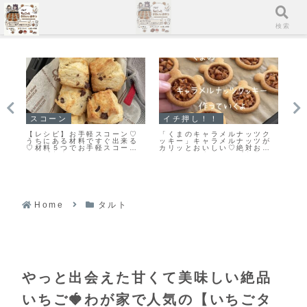
メニュー
検索
クッキー
イチ押し！！
イ
ク
「おやつ何がいい？」あっと
「無塩バター」と違いを検
「
が
いう間になくなります♡栗原
証！クッキーを「有塩バタ
る
す
はるみさんの塩クッキー焼き
ー」で作ってみました
ン
！
ました！
ト
ピ
Home
タルト
やっと出会えた甘くて美味しい絶品
いちご🍓わが家で人気の【いちごタ