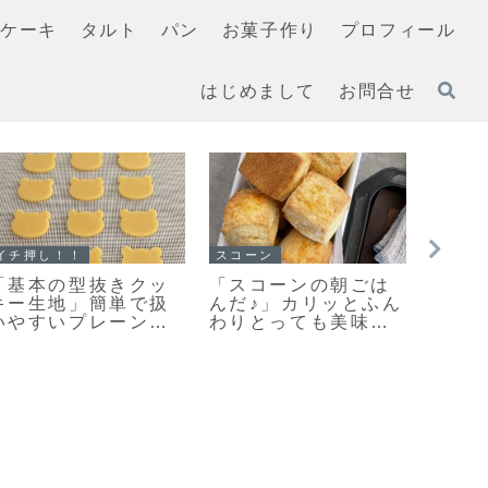
ケーキ
タルト
パン
お菓子作り
プロフィール
はじめまして
お問合せ
スコーン
イチ押し！！
クッキ
「基本のスコーン」
「無塩バター」と違
「お
生クリームを使った
いを検証！クッキー
い？
さっくりふわっとな
を「有塩バター」で
にな
スコーンレシピだ
作ってみました
原は
よ！
ッキ