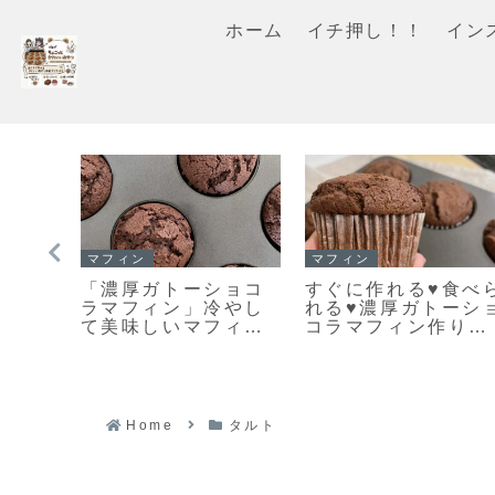
ホーム
イチ押し！！
イン
スコーン
スコーン
ごは
【レシピ】お手軽ス
手軽に作る♪とって
とふん
コーン♡うちにある
美味しい♡見た目も
味し
材料ですぐ出来る♡
キレイなスコーン作
きま
材料５つでお手軽ス
りのポイントだよ！
コーンレシピだよ！
Home
タルト