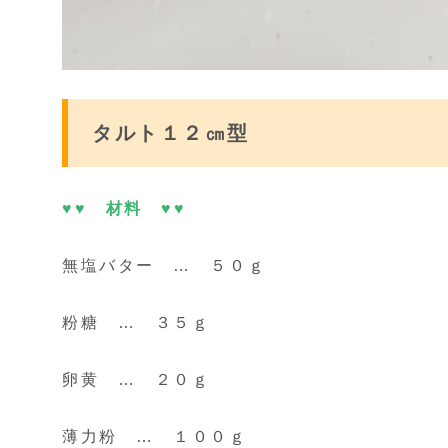
タルト
１２㎝型
♥♥ 材料 ♥♥
無塩バター … ５０ｇ
粉糖 … ３５ｇ
卵黄 … ２０ｇ
薄力粉 … １００ｇ