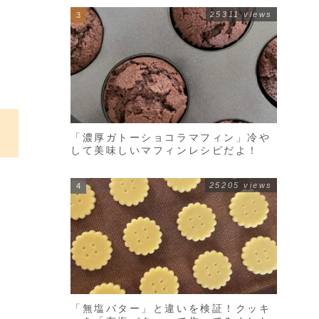
25311 views
「濃厚ガトーショコラマフィン」冷や
して美味しいマフィンレシピだよ！
25205 views
「無塩バター」と違いを検証！クッキ