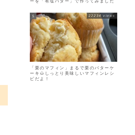
ーを「有塩バター」で作ってみました
22234 views
「栗のマフィン」まるで栗のバターケ
ーキ🌰しっとり美味しいマフィンレシ
ピだよ！