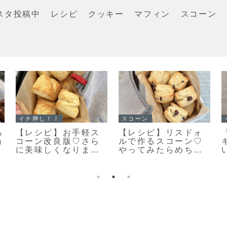
スタ投稿中
レシピ
クッキー
マフィン
スコーン
イチ押し！！
クッキー
も
「栗のマフィン」ま
「何枚食べてい
るで栗のバターケー
い？」うちの大人気
キ🌰しっとり美味し
おやつ♡栗原はるみ
いマフィンレシピだ
さんの塩クッキー♡
よ！
今日のおやつは塩ク
ッキーだよ！