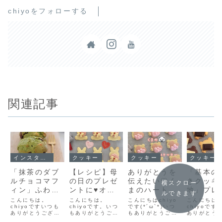
chiyoをフォローする
関連記事
インスタ投稿中
クッキー
クッキー
クッキー
「抹茶のダブ
【レシピ】母
ありがとうを
「基本の
ルチョコマフ
の日のプレゼ
伝えたい♡く
きクッキ
横スクロー
ィン」ふわふ
ントに♥オリ
まのハートマ
地」プレ
ルできます
わマフィンに
ジナルクッキ
シュマロクッ
生地とコ
こんにちは。
こんにちは。
こんにちはchiyo
こんにちは
板チョコたっ
chiyoですいつも
ーはいかが？
chiyoです。いつ
キー💕父の日
です(*´ω`*)いつ
生地を同
chiyoです
ありがとうござい
もありがとうござ
もありがとうござ
ありがとう
ぷり🍫ちょっ
【うさぎのお
のプレゼント
作る！簡
ます♪抹茶マフィン
います♪ずっと探し
います。父の日の
ます♪材料