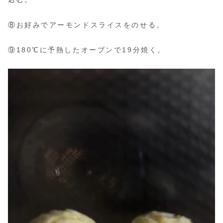
⑧お好みでアーモンドスライスをのせる。
⑨180℃に予熱したオーブンで19分焼く。