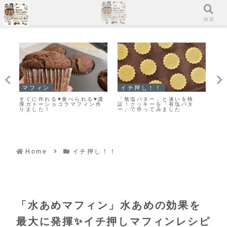
メニュー
検索
マフィン
イチ押し！！
イ
の
すぐに作れる♥食べられる♥濃
「無塩バター」と違いを検
【
味
厚ガトーショコラマフィン作
証！クッキーを「有塩バタ
良
りました！
ー」で作ってみました
し
ピ
Home
イチ押し！！
「水あめマフィン」水あめの効果を
最大に発揮✨イチ押しマフィンレシピ