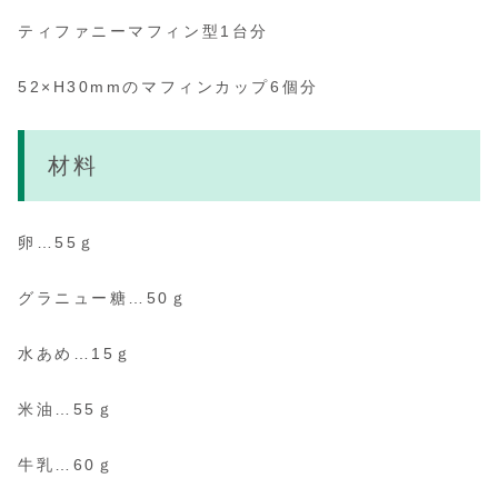
ティファニーマフィン型1台分
52×H30mmのマフィンカップ6個分
材料
卵…55ｇ
グラニュー糖…50ｇ
水あめ…15ｇ
米油…55ｇ
牛乳…60ｇ