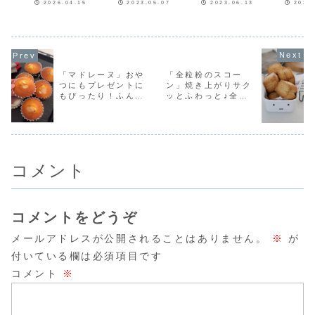
とリッチなお
花クッキー】
におすすめ♡
シピを紹
2026.04.15
2023.05.07
2023.06.13
2026
に２種類の板チョ
ていたセリアさん
プレゼントにもお
いくだけの
コを割って入れて
の抱っこクッキー
すすめなハートい
ルな工程で
やつマフィ
ます
焼きました♡抹茶
抜き型（うさぎ）
っぱいくまのマシ
型抜きクッ
ン！
にダブルチョコっ
見つけることが出
ュマロクッキーで
地。今回は
てぜいたくでいい
来たので母の日ク
す♡作り方動画を
ン生地とコ
じゃないミルクチ
ッキーを作ってみ
インスタのリール
地を同時に
ョコとホワイトチ
ました♥インスタ
にあげています。
単レシピを
ョコ🍫🍫生地をか
のリールに作り方
よかったらご覧下
ます。2色
「マドレーヌ」おや
「全粒粉のスコー
ぶせて焼きます。
動画をあげていま
さい。※再生する
を別々で作
つにもプレゼントに
ン」焼き上がりサク
レシピはcottaさ
す。よかったらご
と音楽が流れます♪
面倒だから
もぴったり！ふんわ
ッとふわっと♪全粒
んで公開し...
覧下さい。※再...
＜イ...
本の型抜きク
りマドレーヌのレシ
粉を使ったスコーン
ピを紹介♪
レシピを紹介しま
す！
コメント
コメントをどうぞ
メールアドレスが公開されることはありません。
※
が
付いている欄は必須項目です
コメント
※