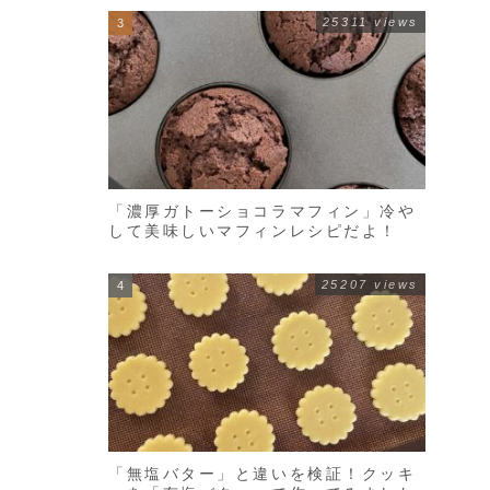
25311 views
「濃厚ガトーショコラマフィン」冷や
して美味しいマフィンレシピだよ！
25207 views
「無塩バター」と違いを検証！クッキ