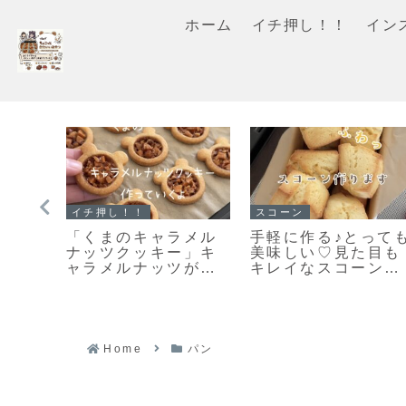
ホーム
イチ押し！！
イン
スコーン
イチ押し！！
ッキ
【レシピ】お手軽ス
「ホットケーキミッ
てか
コーン♡うちにある
クスで作る濃厚ガト
メロ
材料ですぐ出来る♡
ーショコラマフィ
ロン
材料５つでお手軽ス
ン」お待たせしまし
レシ
コーンレシピだよ！
た♥濃厚ガトーショ
ラマフィンのレシピ
だよ！
Home
パン