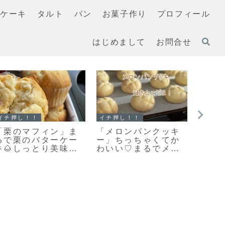
ケーキ
タルト
パン
お菓子作り
プロフィール
はじめまして
お問合せ
イチ押し！！
スコーン
クッキ
「基本の型抜きクッ
【レシピ】リスドォ
「何
キー生地」簡単で扱
ルで作るスコーン♡
い？
いやすいプレーンク
やってみたらめちゃ
おや
ッキー生地のレシピ
くちゃ美味しい♡お
さん
だよ！
手軽スコーンレシピ
今日
だよ！
ッキ