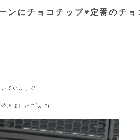
ーンにチョコチップ♥定番のチョ
！
焼いています♡
ました(*´ω`*)