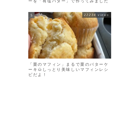
ーを「有塩バター」で作ってみました
22234 views
「栗のマフィン」まるで栗のバターケ
ーキ🌰しっとり美味しいマフィンレシ
ピだよ！