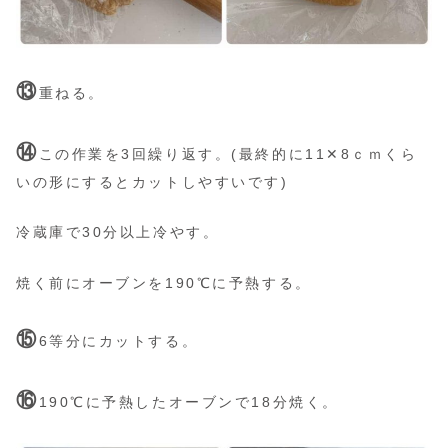
⑬
重ねる。
⑭
この作業を3回繰り返す。(最終的に11✕8ｃｍくら
いの形にするとカットしやすいです)
冷蔵庫で30分以上冷やす。
焼く前にオーブンを190℃に予熱する。
⑮
6等分にカットする。
⑯
190℃に予熱したオーブンで18分焼く。