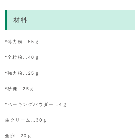
材料
*
薄力粉…55ｇ
*
全粒粉…40ｇ
*
強力粉…25ｇ
*
砂糖…25ｇ
*
ベーキングパウダー…4ｇ
生クリーム…30ｇ
全卵…20ｇ