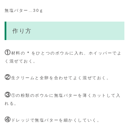
無塩バター…30ｇ
作り方
①
材料の
*
をひとつのボウルに入れ、ホイッパーでよ
く混ぜておく。
②
生クリームと全卵を合わせてよく混ぜておく。
③
①の粉類のボウルに無塩バターを薄くカットして入
れる。
④
ドレッジで無塩バターを細かくしていく。