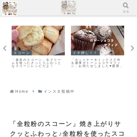
メニュー
検索
クッキー
スコーン
ス
作
また食べたくなる美味しさ♡
【レシピ】お手軽スコーン♡
手
ィ
栗原はるみさんの塩クッキー
うちにある材料ですぐ出来る
♡
厚ガ
作ってみました！
♡材料５つでお手軽スコーン
作
シ
レシピだよ！
Home
インスタ投稿中
「全粒粉のスコーン」焼き上がりサ
クッとふわっと♪全粒粉を使ったスコ