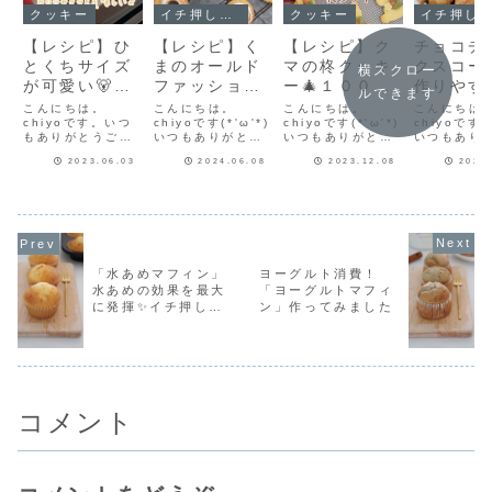
クッキー
イチ押し！！
クッキー
イチ押し！！
【レシピ】ひ
【レシピ】く
【レシピ】ク
チョコチ
とくちサイズ
まのオールド
マの柊クッキ
クスコー
横スクロー
が可愛い🐻く
ファッション
ー🎄１００均
作りやす
ルできます
まのメロンパ
風クッキー♡
で可愛い製菓
量レシピ
こんにちは。
こんにちは。
こんにちは。
こんにちは
ンクッキー♥
chiyoです。いつ
ちっちゃくて
chiyoです(*'ω'*)
材料見つけま
chiyoです(*'ω'*)
でも美味
chiyoです(*
もありがとうござ
いつもありがとう
いつもありがとう
いつもあり
メロンパンの
可愛い♡レモ
した♡クリス
スコーン
います♪昨日基本の
ございます♪ドーナ
ございます♪今日は
ございます
さくさくカリ
ンアイシング
マスクッキー
ピだよ！
2023.06.03
2024.06.08
2023.12.08
2024
ココアクッキー生
ツのオールドファ
クリスマスクッキ
ってきてス
地のレシピを紹介
ッションに見立て
ーを紹介します🎄
生地が扱い
カリが美味し
が美味しいク
のレシピだ
しました。実はこ
たくまクッキー♡
ダイソーさんで可
なってきた
いよ
ッキーレシピ
よ！
のくまクッキーを
サクッとクッキー
愛いシュガースタ
作りやすい
だよ！
作る様子を写真に
にレモンアイシン
ーを見つけたので
シピを紹介
撮ったもの🐻今日
グ🍋見た目可愛い
柊の実に♡くまに
♡生クリー
は基本のココアク
♡食べて美味しい
持たせて「クマの
ったスコー
ッキー生地を使っ
(*´ω`*)今日は、
柊クッキー」を作
つもは１１
「水あめマフィン」
ヨーグルト消費！
たオリジナルクッ
「くまのオールド
ってみました(*
い出来るレ
水あめの効果を最大
「ヨーグルトマフィ
キー「くまのメロ
ファッション風
´ω`*)インスタに
回は６個出
に発揮✨イチ押しマ
ン」作ってみました
ンパンクッキー...
ク...
作...
べ切...
フィンレシピを2つ
紹介！
コメント