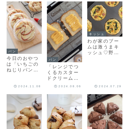
キッシュ
わが家のブー
ムは激うまキ
パン
ッシュ♡野菜
今日のおやつ
もたっぷり食
パン
は「いちごの
べられて大好
「レンジでつ
ねじりパン」
評なんです！
くるカスター
冷凍いちごの
ドクリーム」
消費でかわい
パンに塗って
いパンができ
2024.11.08
2024.08.06
2024.07.29
焼いたら簡単
ました！
めちゃウマ
「焼きカスタ
ードパン」♡
レシピもあり
ます！