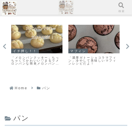
メニュー
検索
イチ押し！！
マフィン
イ
「メロンパンクッキー」ちっ
「濃厚ガトーショコラマフィ
「
ー
ちゃくてかわいい♡まるでメ
ン」冷やして美味しいマフィ
証
ロンパンな簡単メロンパンク
ンレシピだよ！
ー
ッキーのレシピだよ！
Home
パン
パン