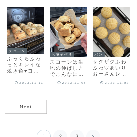
てみました！
ンにホワイト
美味しい♡お
チョコのアク
手軽スコーン
セント♡すっ
レシピだよ！
ごく美味しい
スコーンレシ
ピだよ！
スコーン
パン
お菓子作り
ふっくらふわ
ザクザクふわ
スコーンは生
っとキレイな
ふわ♡あいり
地の伸ばし方
焼き色♥ヨー
おーさんレシ
でこんなに違
グルトスコー
ピのメロンパ
う！チョコチ
ンにチョコチ
2023.11.11
2023.11.05
2023.11.02
ン作りました
ップスコーン
ップを混ぜ込
♡めちゃくち
焼きました♥
んで♥今日は
ゃ美味しいん
スコーン焼き
です！
Next
ました！
1
2
3