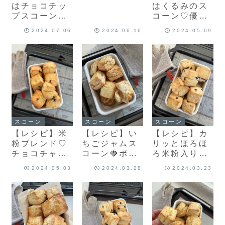
はチョコチッ
はくるみのス
も作りまし
プスコーン♡
コーン♡優し
た！
カリッとふん
い甘みと柔ら
2024.07.06
2024.06.16
2024.05.09
わり♡レシピ
かなくちどけ
もあります♡
♡生クリーム
スコーンをア
レンジしてみ
ました！
スコーン
スコーン
スコーン
【レシピ】い
【レシピ】カ
【レシピ】米
ちごジャムス
リッとほろほ
粉ブレンド♡
コーン🍓ポイ
ろ米粉入りス
チョコチャン
ントはキレイ
コーン♡米粉
クスコーン♡
2024.05.03
2024.03.28
2024.03.23
ないちごの層
入りも試して
朝食にもおや
♡うちにある
みてね♡ほろ
つにも♡大好
材料で作る♡
っと美味しい
評さくさくほ
お手軽スコー
スコーンレシ
ろほろスコー
ンレシピだ
ピだよ！
ンレシピだ
よ！
よ！