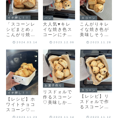
イチ押し！！
パン
スコーン
「スコーンレ
大人気♥キレ
こんがりキレ
シピまとめ」
イな焼き色ス
イな焼き色が
こんがり焼き
コーンにチョ
美味しそう♡
色♡カリッと
コチップ♥定
外はカリッと
2024.03.14
2023.12.06
2023.11.28
ふんわりなス
番のチョコチ
中はふんわり
コーンレシピ
ップスコーン
スコーン焼き
まとめまし
焼きました！
ました！
た！
お菓子作り
スコーン
リスドォルで
イチ押し！！
【レシピ】リ
作るスコーン
【レシピ】ホ
スドォルで作
♡美味しかっ
ワイトチョコ
るスコーン♡
たのでくるみ
スコーン♡カ
やってみたら
を入れて作っ
リふわスコー
めちゃくちゃ
2023.11.23
2023.11.14
2023.11.12