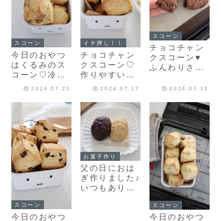
スコーン
スコーン
イチ押し！！
チョコチャン
今日のおやつ
チョコチャン
クスコーン♥
はくるみのス
クスコーン♡
ふんわりさっ
コーン♡冷凍
作りやすい半
くりチョコ感
生地が便利♡
量レシピ♡夏
しっかり♥簡
2024.07.23
2024.07.17
2024.07.11
レシピもあり
でも美味しい
単スコーンレ
ます！
スコーンレシ
シピだよ！
ピだよ！
お菓子作り
父の日におは
ぎ作りました♪
いつもありが
とう！せっか
スコーン
スコーン
くなので美味
今日のおやつ
今日のおやつ
しいあんパン