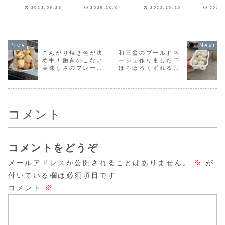
作りも大好き
り材料３選】
た♥
ございます♪今日は
ございます♪最近は
りだからどこまで
ます♪今日
なんです！
2023.09.26
2025.10.04
2022.10.10
2023
大好きな黒糖パン
涼しくなってき
材料にこだわるか
も良く家事
を焼きました♥ク
て、だんだんと秋
私はいつも考えま
どったので(^
ックパッド
を感じるようにな
す特に最近は物価
かおやつが
apirara。さんレ
ってきました。秋
の値上がりで何も
くなりドー
シピ♡何度も作っ
といえば栗やさつ
かも高くなってい
作りました
ているお気に入り
まいも♡今年も実
ます。私自身もお
ママさんレ
レシピ♪ふんわりし
家やお友達から栗
菓子が大好きなの
す♡以前に
こんがり焼き色が決
和三盆のブールドネ
っとり美味しく焼
やさつまいもをい
で、作らなくても
たことがあ
め手！飽きのこない
ージュ作りました♡
けました(*´ω`*)
ただいたので、さ
買って食べるし、
っても美味
美味しさのプレーン
ほろほろくずれる食
こちらもよく...
っそくお菓子を作
自分の好きなもの
たのでまた作
りました...
や子供たちのリ
スコーン焼きました
感のすっごく美味し
ク...
♡
いクッキー！
コメント
コメントをどうぞ
メールアドレスが公開されることはありません。
※
が
付いている欄は必須項目です
コメント
※