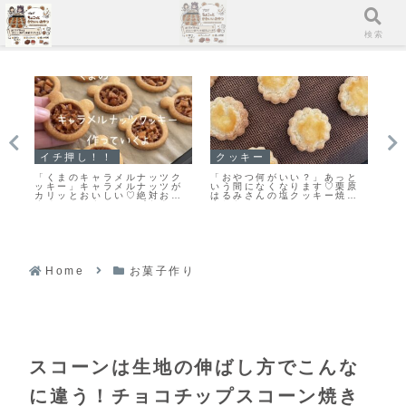
メニュー
検索
し！！
クッキー
マフィン
のキャラメルナッツク
「おやつ何がいい？」あっと
「濃厚ガトーショ
」キャラメルナッツが
いう間になくなります♡栗原
ン」冷やして美味
とおいしい♡絶対おす
はるみさんの塩クッキー焼き
ンレシピだよ！
クッキーレシピだよ！
ました！
Home
お菓子作り
スコーンは生地の伸ばし方でこんな
に違う！チョコチップスコーン焼き