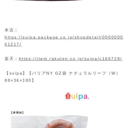
本店：
https://suipa.package.co.jp/shopdetail/0000000
01217/
楽天：
https://item.rakuten.co.jp/suipa/c166728/
【suipa】【バリアNY GZ袋 ナチュラルリーフ（W）
88×36×180】