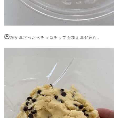
⑤
粉が混ざったらチョコチップを加え混ぜ込む。