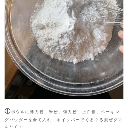
①
ボウルに薄力粉、米粉、強力粉、上白糖、ベーキン
グパウダーを全て入れ、ホイッパーでぐるぐる混ぜダマ
をなくす。