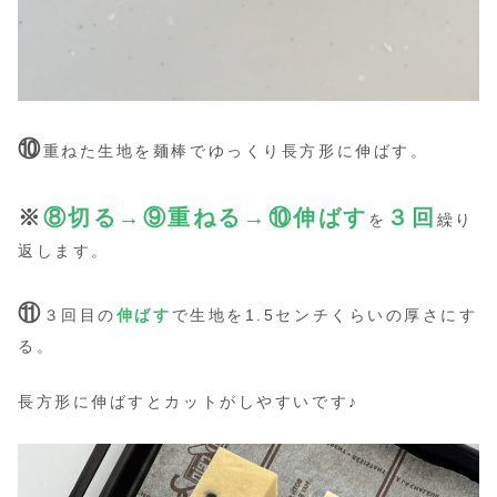
⑩
重ねた生地を麺棒でゆっくり長方形に伸ばす。
※
⑧切る→⑨重ねる→⑩伸ばす
３回
を
繰り
返します。
⑪
３回目の
伸ばす
で生地を1.5センチくらいの厚さにす
る。
長方形に伸ばすとカットがしやすいです♪