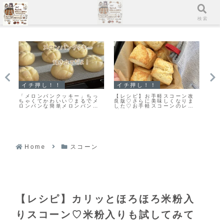
メニュー
検索
イチ押し！！
マフィン
イ
改
「無塩バター」と違いを検
すぐに作れる♥食べられる♥濃
「
ま
証！クッキーを「有塩バタ
厚ガトーショコラマフィン作
ッ
シ
ー」で作ってみました
りました！
カ
す
Home
スコーン
【レシピ】カリッとほろほろ米粉入
りスコーン♡米粉入りも試してみて