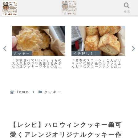
メニュー
検索
クッキー
イチ押し！！
ス
ー
「何枚食べていい？」うちの
「基本のスコーン」こんがり
「
と
大人気おやつ♡栗原はるみさ
キレイな焼き色のカリッとふ
リ
んの塩クッキー♡今日のおや
んわりなスコーンレシピだ
し
つは塩クッキーだよ！
よ！
Home
クッキー
【レシピ】ハロウィンクッキー👻可
愛くアレンジオリジナルクッキー作