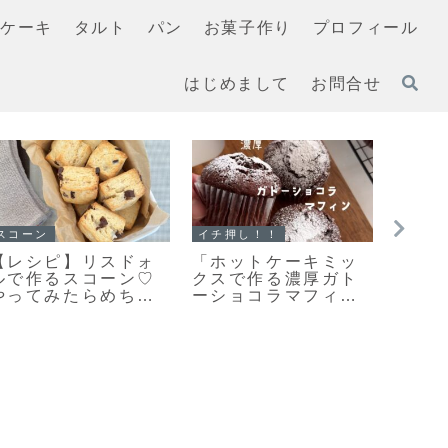
ケーキ
タルト
パン
お菓子作り
プロフィール
はじめまして
お問合せ
スコーン
マフィン
イチ押
【レシピ】お手軽ス
「濃厚ガトーショコ
「無
コーン♡うちにある
ラマフィン」冷やし
いを
材料ですぐ出来る♡
て美味しいマフィン
を「
材料５つでお手軽ス
レシピだよ！
作っ
コーンレシピだよ！