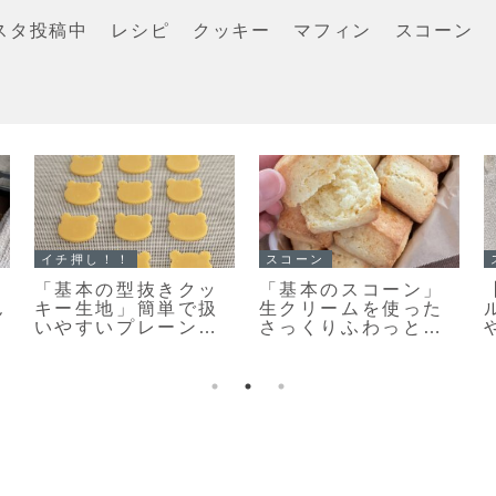
スタ投稿中
レシピ
クッキー
マフィン
スコーン
イチ押し！！
イチ押し！！
「くまのキャラメル
「メロンパンクッキ
ナッツクッキー」キ
ー」ちっちゃくてか
ャラメルナッツがカ
わいい♡まるでメロ
リッとおいしい♡絶
ンパンな簡単メロン
対おすすめのクッキ
パンクッキーのレシ
ーレシピだよ！
ピだよ！