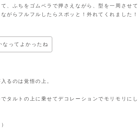
して、ふちをゴムベラで押さえながら、型を一周させ
えながらフルフルしたらスポッと！外れてくれました
かなってよかったね
が入るのは覚悟の上。
のでタルトの上に乗せてデコレーションでモリモリに
す）