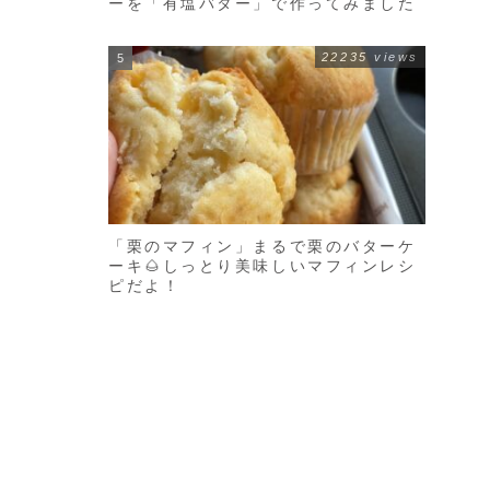
ーを「有塩バター」で作ってみました
22235 views
ま
「栗のマフィン」まるで栗のバターケ
ーキ🌰しっとり美味しいマフィンレシ
ピだよ！