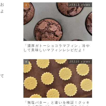
てお
25312 views
！よ
「濃厚ガトーショコラマフィン」冷や
して美味しいマフィンレシピだよ！
25225 views
して
「無塩バター」と違いを検証！クッキ