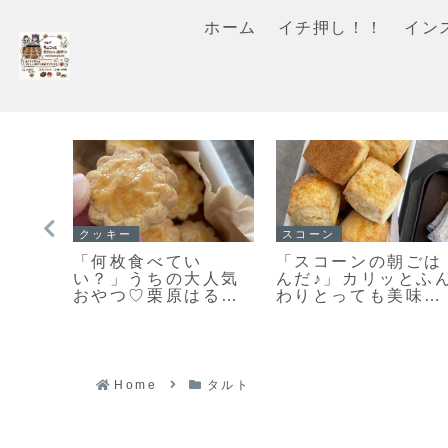
ホーム
イチ押し！！
イン
マフィン
イチ押し！！
ミッ
すぐに作れる♥食べら
「栗のマフィン」ま
ガト
れる♥濃厚ガトーショ
るで栗のバターケー
ィ
コラマフィン作りま
キ🌰しっとり美味し
まし
した！
いマフィンレシピだ
ショコ
よ！
シピ
Home
タルト