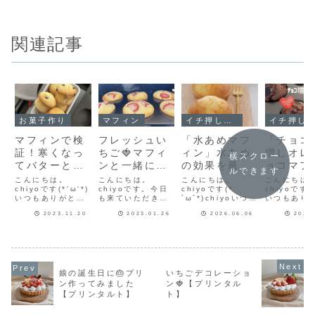
関連記事
お菓子作り
マフィン
イチ押し！！
イチ押し！！
マフィンで検
フレッシュい
「水あめマフ
「チョコ
証！寒くなっ
ちご🍓マフィ
ィン」水あめ
増しオレ
横スクロー
てバターと卵
ンと一緒に焼
の効果を最大
ョコマフ
ルできます
が混ざりにく
いてみました
に発揮✨イチ
ン」バレ
こんにちは。
こんにちは。
こんにちは。
こんにちは
くなっていま
chiyoです(*'ω'*)
【クリームチ
chiyoです。今日
押しマフィン
chiyoです(*
インに作
chiyoです(*
いつもありがとう
も来ていただきあ
´ω`*)chiyoいつも
いつもあり
せんか？うま
ーズマフィ
レシピを2つ
みてね🍫
ございます♪寒くな
りがとうございま
ありがとうござい
ございます
く混ぜるポイ
ン】
紹介！
おいしい
2023.11.20
2023.01.26
2026.06.06
2024
ってきました⛄冷
す♪いつもフレッシ
ます♪YouTubeや
レートマフ
蔵庫からバターを
ュないちごはタル
Instagramで「レ
オレオクッ
ントとは？
ィンレシ
出しておいても冷
トやケーキに乗せ
シピ教えてくださ
チョコチッ
よ！
たいままで、なか
ることが多いで
い」の嬉しいコメ
ッピング🍫
なか柔らかくなら
す。今日はクリー
ントをたくさんい
ものおやつ
ないことありませ
ムチーズマフィン
ただきます♪わたし
ンがバレン
んか？卵も常温に
に乗せて一緒に焼
の想いとしては、
仕様に♥♥「
娘の誕生日に🎂プリ
いちごデコレーショ
戻りにくく、バタ
きました(^-^)**ク
ブログで詳しいレ
チョコマフ
ン作ってみました
ン🍓【プリンタル
ーと合わせる時に
リームチーズマフ
シピを見ていただ
のレシピを
【プリンタルト】
ト】
分離してしまう。
ィンのレシピはこ
いてから...
ます(^-^)
今日は...
ちら【レ...
ス...