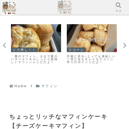
メニュー
検索
イチ押し！！
スコーン
ク
り
「栗のマフィン」まるで栗の
手軽に作る♪とっても美味しい
「
ふ
バターケーキ🌰しっとり美味
♡見た目もキレイなスコーン
大
しいマフィンレシピだよ！
作りのポイントだよ！
ん
つ
Home
マフィン
ちょっとリッチなマフィンケーキ
【チーズケーキマフィン】