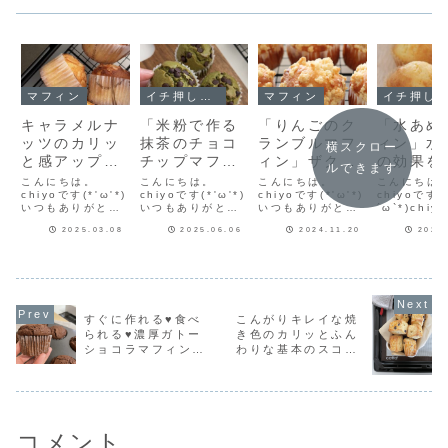
マフィン
イチ押し！！
マフィン
イチ押し！！
キャラメルナ
「米粉で作る
「りんごのク
「水あめ
ッツのカリッ
抹茶のチョコ
ランブルマフ
ィン」水
横スクロー
と感アップ！
チップマフィ
ィン」ザクザ
の効果を
ルできます
もっとこんが
ン」抹茶とチ
ク食感クラン
に発揮✨
こんにちは。
こんにちは。
こんにちは。
こんにちは
り焼いてみま
chiyoです(*'ω'*)
ョコチップが
chiyoです(*'ω'*)
ブルのふわふ
chiyoです(*'ω'*)
押しマフ
chiyoです(
いつもありがとう
いつもありがとう
いつもありがとう
´ω`*)chi
した「キャラ
最高によく合
わりんごマフ
レシピを
ございます♪少し前
ございます♪告知を
ございます♪ザクザ
ありがとう
メルナッツマ
う♡ふわっふ
ィン🍎クラン
紹介！
2025.03.08
2025.06.06
2024.11.20
2026
に「キャラメルナ
ひとつさせてね今
ク食感クランブ
ます♪YouT
ッツマフィン」を
週のフーディスト
ル！ふわふわマフ
Instagra
フィン」レシ
わマフィンレ
ブルマフィン
作りました💕キャ
ノートフーディス
ィン♪さらにしっと
シピ教えて
ピもありま
シピだよ！
のレシピだ
ラメルナッツがカ
トノートで記事を
り甘いりんご煮🍎
い」の嬉し
す！
よ！
リッと香ばしい！
連載させていただ
今日はザクザクふ
ントをたく
マフィンはしっと
いています♪第40
わふわ「りんごの
ただきます
りでとってもおい
回は「キャラメル
クランブルマフィ
の想いとし
すぐに作れる♥食べ
こんがりキレイな焼
しい♡今回はレシ
ナッツ」キャラメ
ン」のレシピを紹
ブログで詳
られる♥濃厚ガトー
き色のカリッとふん
ピのオーブン温度
ルナッツレシピは
介します。りんご
シピを見て
ショコラマフィン作
わりな基本のスコー
を170℃から
こちら！材料4
のクランブルマフ
いてから...
180℃...
つ！小...
ィン♥...
りました！
ン♡アレンジしてみ
ました！
コメント