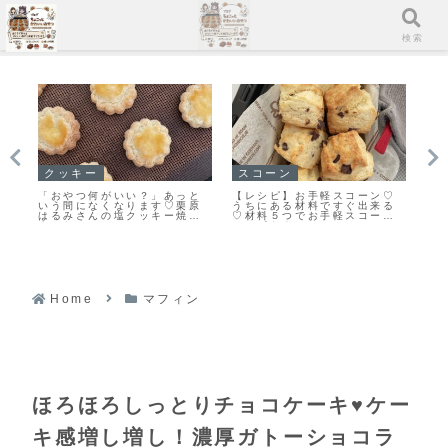
メニュー
検索
クッキー
スコーン
イ
ク
「おやつ何がいい？」あっと
【レシピ】お手軽スコーン♡
「
が
いう間になくなります♡栗原
うちにある材料ですぐ出来る
る
す
はるみさんの塩クッキー焼き
♡材料５つでお手軽スコーン
ン
！
ました！
レシピだよ！
ト
ピ
Home
マフィン
ほろほろしっとりチョコケーキ♥ケー
キ感増し増し！濃厚ガトーショコラ