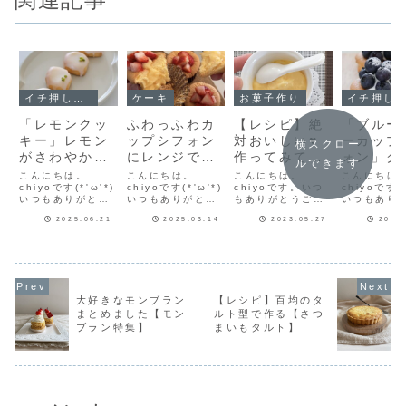
イチ押し！！
ケーキ
お菓子作り
イチ押し！！
「レモンクッ
ふわっふわカ
【レシピ】絶
「ブルー
キー」レモン
ップシフォン
対おいしい♥
ーカップ
横スクロー
がさわやか🍋
にレンジで作
作ってみて♥
ォン」ク
ルできます
ひとくちサイ
る簡単カスタ
卵黄ひとつで
ムたっぷ
こんにちは。
こんにちは。
こんにちは。
こんにちは
ズのかわいい
chiyoです(*'ω'*)
ードをたっぷ
chiyoです(*'ω'*)
【リッチカス
chiyoです。いつ
ろけるよ
chiyoです(*
いつもありがとう
いつもありがとう
もありがとうござ
いつもあり
クッキー♡簡
り♡「カスタ
タードクリー
カップシ
ございます♪ひとく
ございます♪告知を
います(^-^)少し前
ございます
単クッキーレ
ードたっぷり
ム】
ン♡ふわ
2025.06.21
2025.03.14
2023.05.27
2025
ちサイズのかわい
ひとつさせてね今
の記事でレンジで
つ分で作る
いレモンクッキー
週のフーディスト
作る卵黄ひとつで
シフォン♡
シピだよ！
シフォン」レ
わカップ
🍋レモン果汁入り
ノートフーディス
カスタードクリー
ホイップク
シピもありま
ォンのレ
のグラスアローが
トノートで記事を
ムのレシピを紹介
と手作りブ
す！
だよ！
シャリっとさわや
連載させていただ
しました。カスタ
リージャム
か✨クッキー生地
いています♪第28
ードクリームレシ
て♪最後に
にもレモン果汁を
回は「米粉マフィ
ピはこちら今日は
クリームと
大好きなモンブラン
【レシピ】百均のタ
入れました♪「レモ
ン」米粉マフィン
ちょっとリッチな
シュブルー
まとめました【モン
ルト型で作る【さつ
ンクッキー」レシ
はこちら！やさし
カスタードクリー
をトッピン
ブラン特集】
まいもタルト】
ピクッキー9個分
い風味、やさしい
ムのレシピを紹介
✨YouTub
材料...
焼き...
していきた...
方...