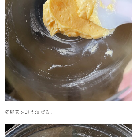
②卵黄を加え混ぜる。