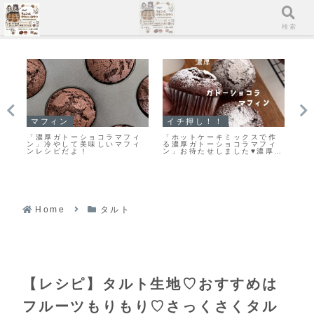
メニュー
検索
マフィン
イチ押し！！
マ
と
「濃厚ガトーショコラマフィ
「ホットケーキミックスで作
す
原
ン」冷やして美味しいマフィ
る濃厚ガトーショコラマフィ
厚
き
ンレシピだよ！
ン」お待たせしました♥濃厚ガ
り
トーショコラマフィンのレシ
ピだよ！
Home
タルト
【レシピ】タルト生地♡おすすめは
フルーツもりもり♡さっくさくタル