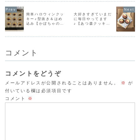
レシピもあり
り盛りにのせてみ
を連載させていた
った分）６０ｇほ
っとだけ小
ました🍇基本のタ
だいています♪第
どをタルト型より
て、いつも
ます！
ルトレシピタルト
51回は「紅茶スコ
少し大きく伸ばし
均１２セン
簡単ハロウィンクッ
大好きすぎていまだ
型は100均で購入
ーン」紅茶スコー
ます。タルト型に
ルトにその
キー♪型抜き＆はめ
に毎日やってます
した12㎝のものを
ンレシピはこち
離型油スプレーを
た粒🍓🍓乗
込み【かぼちゃのく
♪【あつ森クッキー
使っています。ひ
ら！アールグレイ
吹き付けて（油は
だったので
と...
香るカリ...
まんべんなく型
もは大粒な
まクッキー】
特集】
に...
カ...
コメント
コメントをどうぞ
メールアドレスが公開されることはありません。
※
が
付いている欄は必須項目です
コメント
※