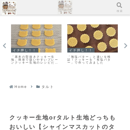
メニュー
検索
イチ押し！！
イチ押し！！
ス
改
「基本の型抜きクッキー生
「無塩バター」と違いを検
【
ま
地」簡単で扱いやすいプレー
証！クッキーを「有塩バタ
う
シ
ンクッキー生地のレシピだ
ー」で作ってみました
♡
よ！
レ
Home
タルト
クッキー生地orタルト生地どっちも
おいしい【シャインマスカットのタ