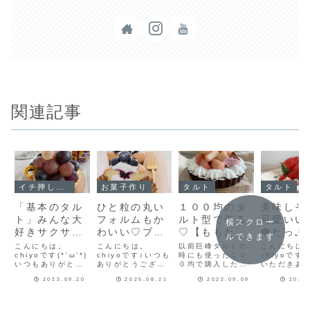
関連記事
イチ押し！！
お菓子作り
タルト
タルト
「基本のタル
ひと粒の丸い
１００均のタ
美味しそ
ト」みんな大
フォルムもか
ルト型で作る
可愛いい
横スクロー
好きサクサク
わいい♡ブル
♡【ももたっ
🍓たっぷ
ルできます
タルト♪基本
ーベリーの手
ぷりのタル
りもり【
こんにちは。
こんにちは。
以前巨峰タルトの
こんにちは
のタルトレシ
chiyoです(*'ω'*)
作りお菓子ま
chiyoです♪いつも
ト】
時にも使った１０
ごタルト
chiyoです
いつもありがとう
ありがとうござい
０均で購入した１
いただきあ
ピだよ！アー
とめました！
ございます♪今日は
ます(*´ω`*)告知
０センチほどのタ
うございま
モンドクリー
2023.09.20
2025.08.21
2022.09.09
2022
みんな大好き♡基
をひとつさせてね
ルト型今回は余っ
も寄るいち
本のタルトのレシ
今週のフーディス
たココアのクッキ
スのいちご
ムとカスター
ピを紹介します。
トノートフーディ
ー生地（型抜きク
もと大粒🍓
ドクリームの
タルトに巨峰を盛
ストノートで記事
ッキーを作って余
日のいちご