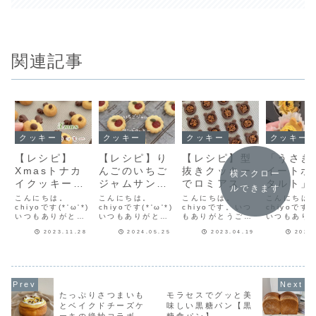
関連記事
クッキー
クッキー
クッキー
クッキー
【レシピ】
【レシピ】り
【レシピ】型
「うさぎ
Xmasトナカ
んごのいちご
抜きクッキー
イートポ
横スクロー
イクッキー🛷
ジャムサンド
でロミアス風
タルト」
ルできます
🎄サクッと美
クッキー🍎り
クッキー【く
てかわい
こんにちは。
こんにちは。
こんにちは。
こんにちは
味しい簡単ク
chiyoです(*'ω'*)
んごの抜き穴
chiyoです(*'ω'*)
まのキャラメ
chiyoです。いつ
つまいも
chiyoです(*
いつもありがとう
いつもありがとう
もありがとうござ
いつもあり
ッキー♡クリ
が可愛い♡さ
ルナッツクッ
ーツ♡タ
ございます♪しっか
ございます♪りんご
います♪🐻くまのキ
ございます
スマスクッキ
くさく美味し
キー♥ココア
風スイー
2023.11.28
2024.05.25
2023.04.19
2024
り焼き色を付けた
型🍎で抜いたクッ
ャラメルナッツク
ンドプード
サクッと美味しい
キー生地をオーブ
ッキー🐻 ～ココ
のサクサク
ーのレシピだ
いクッキーレ
♥】
テトのレ
Xmasトナカイク
ンで焼き、いった
アクッキーバージ
ー生地をう
よ！
シピだよ！
だよ！
ッキーを作りまし
ん取り出し耐熱い
ョン～以前、ロミ
で抜いて🐇
た♡インスタに作
ちごジャム🍓を乗
アスクッキーを作
トポテト生
り方動画があるわ
せクッキーでサン
りたくてでも全然
せ一緒に焼
よかったら見てみ
ドしたら葉っぱに
うまくいかず(^^;
ルト風スイ
たっぷりさつまいも
モラセスでグッと美
てね♡【Xmasト
見立てたパンプキ
そこから出来上が
テト♡うさ
とベイクドチーズケ
味しい黒糖パン【黒
ナカイクッキー】
ンシードを飾って
った「くまのキャ
イートポテ