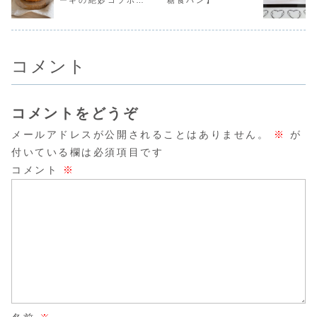
ーキの絶妙コラボ
糖食パン】
インスタリール動
🍃再びオーブンで
ラメルナッツクッ
っこ出来る
画...
しっか...
キー」＜型...
今回は...
【さつまいものベイ
クドチーズケーキ】
コメント
コメントをどうぞ
メールアドレスが公開されることはありません。
※
が
付いている欄は必須項目です
コメント
※