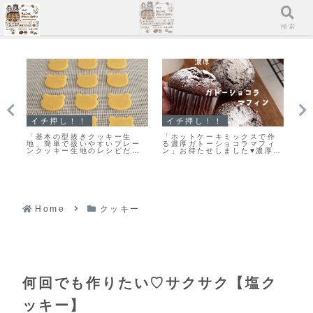
メニュー
検索
イチ押し！！
イチ押し！！
イ
ィ
「基本の型抜きクッキー生
「ホットケーキミックスで作
「
ィ
地」簡単で扱いやすいプレー
る濃厚ガトーショコラマフィ
バ
ンクッキー生地のレシピだ
ン」お待たせしました♥濃厚ガ
し
よ！
トーショコラマフィンのレシ
ピだよ！
Home
クッキー
何回でも作りたい♡サクサク【塩ク
ッキー】