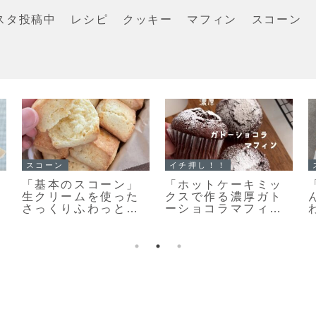
スタ投稿中
レシピ
クッキー
マフィン
スコーン
イチ押し！！
イチ押し！！
「無塩バター」と違
「メロンパンクッキ
いを検証！クッキー
ー」ちっちゃくてか
を「有塩バター」で
わいい♡まるでメロ
作ってみました
ンパンな簡単メロン
パンクッキーのレシ
ピだよ！