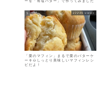
ーを「有塩バター」で作ってみました
22235 views
「栗のマフィン」まるで栗のバターケ
ーキ🌰しっとり美味しいマフィンレシ
ピだよ！