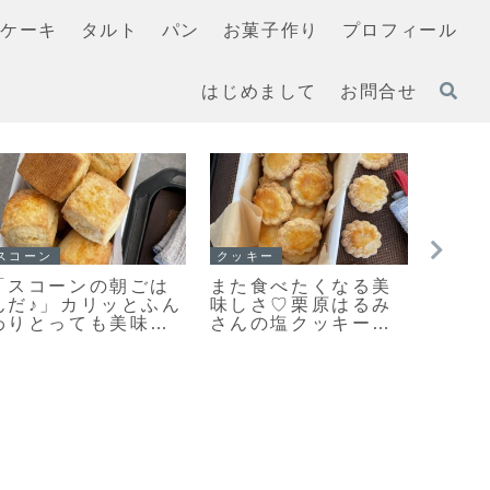
ケーキ
タルト
パン
お菓子作り
プロフィール
はじめまして
お問合せ
クッキー
イチ押し！！
イチ押
「何枚食べてい
【レシピ】お手軽ス
「く
い？」うちの大人気
コーン改良版♡さら
ナッ
おやつ♡栗原はるみ
に美味しくなりまし
ャラ
さんの塩クッキー♡
た♡お手軽スコーン
リッ
今日のおやつは塩ク
のレシピだよ！
対お
ッキーだよ！
ーレ