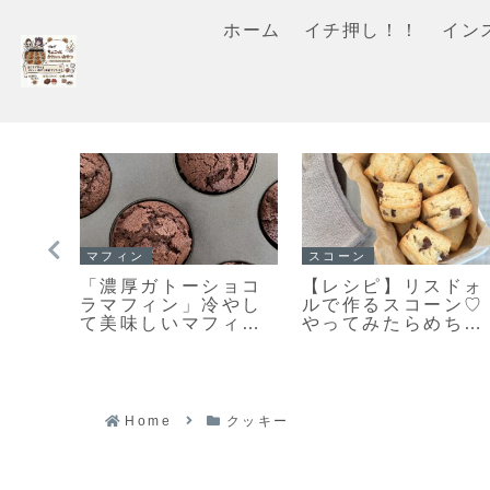
ホーム
イチ押し！！
イン
スコーン
クッキー
る美
手軽に作る♪とっても
「おやつ何がい
るみ
美味しい♡見た目も
い？」あっという間
ー作
キレイなスコーン作
になくなります♡栗
りのポイントだよ！
原はるみさんの塩ク
ッキー焼きました！
Home
クッキー