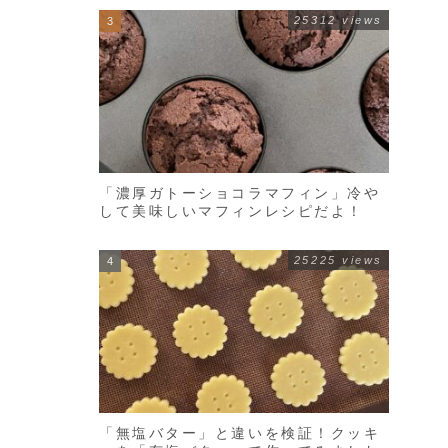
25312 views
「濃厚ガトーショコラマフィン」冷や
して美味しいマフィンレシピだよ！
25225 views
「無塩バター」と違いを検証！クッキ