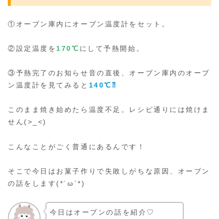
①オーブン庫内にオーブン温度計をセット。
②設定温度を
170
℃
にして予熱開始。
③予熱完了のお知らせ音の直後、オーブン庫内のオーブ
ン温度計を見てみると
140℃⁈
このまま焼き始めたら温度不足。レシピ通りには焼けま
せん(>_<)
こんなことがごく普通にあるんです！
そこで今日はお菓子作りで失敗しがちな原因、オーブン
の話をします(*´ω`*)
今日はオーブンの話を紹介♡