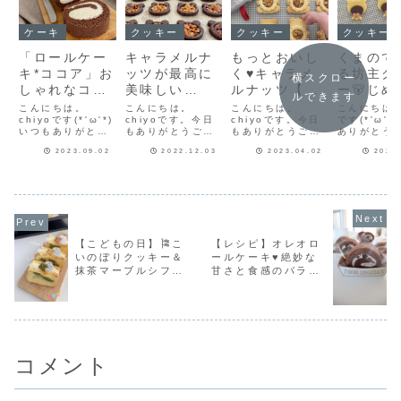
ケーキ
クッキー
クッキー
クッキー
「ロールケー
キャラメルナ
もっとおいし
くまのて
キ*ココア」お
ッツが最高に
く♥キャラメ
る坊主ク
横スクロー
しゃれなココ
美味しい
ルナッツ【く
ー🐻じめ
ルできます
ア色♥たっぷ
♡【くまのキ
まのくるみキ
した梅雨
こんにちは。
こんにちは。
こんにちは。
こんにちはch
り生クリーム
chiyoです(*'ω'*)
ャラメルナッ
chiyoです。今日
ャラメルクッ
chiyoです。今日
に楽しく
です(*'ω'*
いつもありがとう
もありがとうござ
もありがとうござ
ありがとう
のふわふわロ
ツクッキー】
キー】
ジナルク
ございます♪今日は
います(^-^)久しぶ
います♪くま型クッ
ます♪少し
ールケーキレ
ー作り♡
2023.09.02
2022.12.03
2023.04.02
2023
生クリームたっぷ
りにくま型のクッ
キーと花型クッキ
ぎのてるて
り♡ふわふわロー
キーでキャラメル
ーを組み合わせ
クッキーを
シピだよ！
ルケーキ＊ココア*
ナッツクッキーを
て、くるみキャラ
した。【て
のレシピを紹介し
作りました🐻キャ
メルクッキーを作
うさぎクッ
ます！使ったロー
ラメルナッツは、
りました(^-^)今回
てるてるう
ル天板（３０㎝×
あいりおーさん♥
のくるみキャラメ
ッキーはこ
２４㎝） ※写真
のレシピです。ク
ルナッツはくるみ
回はくまバ
は楽天市場のリン
ッキー生地は基本
多めキャラメル少
ン🐻くまが
【こどもの日】🎏こ
【レシピ】オレオロ
クを使っていま
の型抜きクッキー
なめの配合♥ただ
る坊主のか
いのぼりクッキー＆
ールケーキ♥絶妙な
す。ロールケーキ*
です。【レシピ】
いまもっとおいし
のをしたク
抹茶マーブルシフォ
甘さと食感のバラン
ココ...
【基本の型...
くキャラメ...
で...
ンサンド♡こどもの
スが最高♥オレオク
日おやつ作りまし
リームのロールケー
た！
キレシピだよ！
コメント