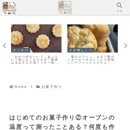
メニュー
検索
クッキー
イチ押し！！
ス
「おやつ何がいい？」あっと
「栗のマフィン」まるで栗の
手
ー
いう間になくなります♡栗原
バターケーキ🌰しっとり美味
♡
はるみさんの塩クッキー焼き
しいマフィンレシピだよ！
作
ました！
Home
お菓子作り
はじめてのお菓子作り②オーブンの
温度って測ったことある？何度も作