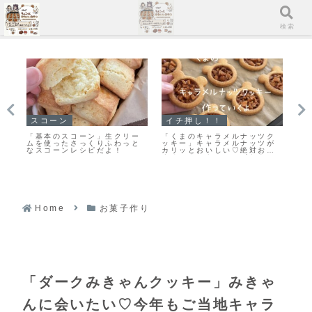
メニュー
検索
イチ押し！！
スコーン
ク
ク
「基本の型抜きクッキー生
【レシピ】リスドォルで作る
ま
が
地」簡単で扱いやすいプレー
スコーン♡やってみたらめち
栗
す
ンクッキー生地のレシピだ
ゃくちゃ美味しい♡お手軽ス
作
！
よ！
コーンレシピだよ！
Home
お菓子作り
「ダークみきゃんクッキー」みきゃ
んに会いたい♡今年もご当地キャラ