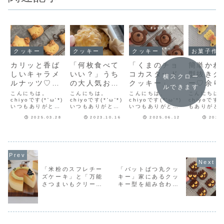
クッキー
クッキー
クッキー
お菓子作
カリッと香ば
「何枚食べて
「くまのチョ
簡単かわ
しいキャラメ
いい？」うち
コカスタード
型抜きク
横スクロー
ルナッツ♡プ
の大人気おや
クッキー」チ
ー♡余り
ルできます
レーンとココ
つ♡栗原はる
ョコカスター
な生地を
こんにちは。
こんにちは。
こんにちは、
こんにちは
アで「ねこの
chiyoです(*'ω'*)
みさんの塩ク
chiyoです(*'ω'*)
ドはレンジで
chiyoです(*'ω'*)
すぎない
chiyoです
いつもありがとう
いつもありがとう
いつもありがとう
もありがと
キャラメルナ
ッキー♡今日
簡単♡サクサ
とは【お
ございます♪告知を
ございます♪今日の
ございます♪告知を
います(^-^
ッツクッキ
のおやつは塩
クかわいいク
作り】
2025.03.28
2023.10.16
2025.06.12
2023
ひとつさせてね今
おやつは何にしよ
ひとつさせてね今
抜きクッキ
週のフーディスト
うかなと考えてい
週のフーディスト
く作ります
ー」作りまし
クッキーだ
ッキーレシピ
ノートフーディス
たら…「そうだ！
ノートフーディス
ン生地、い
た！
よ！
だよ！
トノートで記事を
子供達にいつも頼
トノートで記事を
地、ココア
連載させていただ
まれているお菓子
連載させていただ
組み合わせ
いています♪第30
があった(´艸｀
いています♪第41
ときなどは
回は「くまのお花
*)」それは栗原は
回は「父の日クッ
ても生地が
クッキー」くまの
るみさんレシピの
キー」父の日クッ
しまいます
「米粉のスフレチー
「バットばつ丸クッ
お花クッキーはこ
塩クッキー！うち
キーレシピはこち
から材料を
ズケーキ」と「万能
キー」家にあるクッ
ちら！春らしく華
で大人気の塩クッ
ら！もうすぐ父の
と作りにく
さつまいもクリー
キー型を組み合わせ
やか...
キー...
日。...
(^^;今...
ム」ふわっふわハロ
て♡キャラクッキー
ウィンケーキ作って
作ってみました！
みました🎃